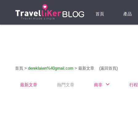
首頁
產品
機票
酒店
當地游
首頁
>
dereklaiwn%40gmail.com
>
最新文章
(返回首頁)
租借WI
最新文章
熱門文章
南非
行程
旅遊保