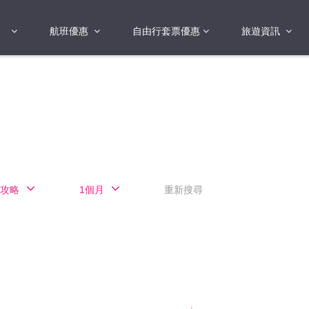
航班優惠
自由行套票優惠
旅遊資訊
2018年
2019年
亞洲
港澳地區 日本 
國
2017年
歐洲
2019年
美洲
FI蛋
澳洲
攻略
1個月
重新搜尋
險
非洲
其他