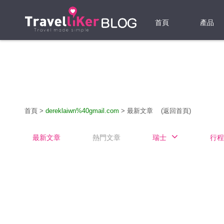
首頁
產品
機票
酒店
當地游
首頁
>
dereklaiwn%40gmail.com
>
最新文章
(返回首頁)
租借WI
最新文章
熱門文章
瑞士
行程
旅遊保