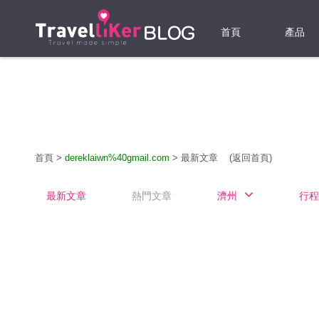
首頁
產品
機票
酒店
當地游
首頁
>
dereklaiwn%40gmail.com
>
最新文章
(返回首頁)
租借WI
最新文章
熱門文章
濟州
行程
旅遊保