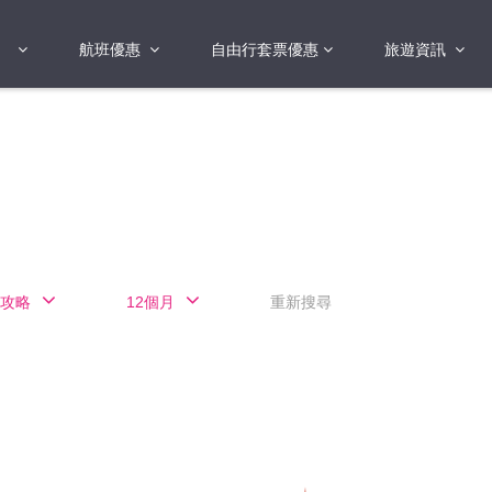
航班優惠
自由行套票優惠
旅遊資訊
2018年
2019年
亞洲
港澳地區 日本 
國
2017年
歐洲
2019年
美洲
FI蛋
澳洲
攻略
12個月
重新搜尋
險
非洲
其他