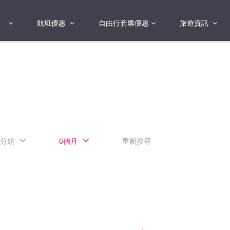
航班優惠
自由行套票優惠
旅遊資訊
2018年
2019年
亞洲
港澳地區 日本 
國
2017年
歐洲
2019年
美洲
FI蛋
澳洲
分類
6個月
重新搜尋
險
非洲
其他