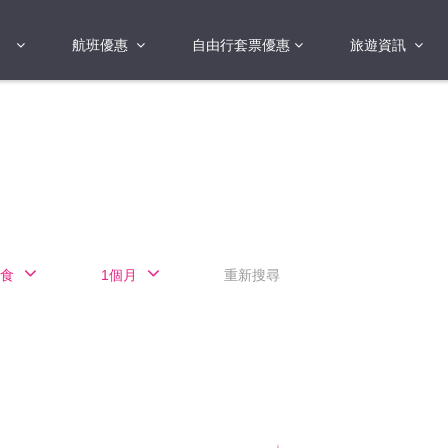
航班優惠
自由行套票優惠
旅遊資訊
2018年
2019年
亞洲
港澳地區 日本 
國
2017年
歐洲
2019年
美洲
FI蛋
澳洲
食
1個月
重新搜尋
險
非洲
其他