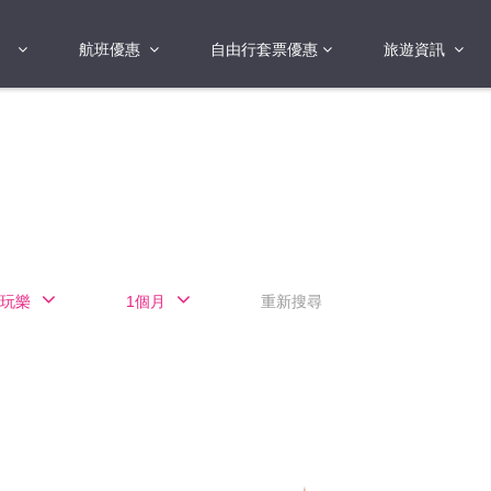
航班優惠
自由行套票優惠
旅遊資訊
2018年
2019年
亞洲
港澳地區 日本 
國
2017年
歐洲
2019年
美洲
FI蛋
澳洲
玩樂
1個月
重新搜尋
險
非洲
其他