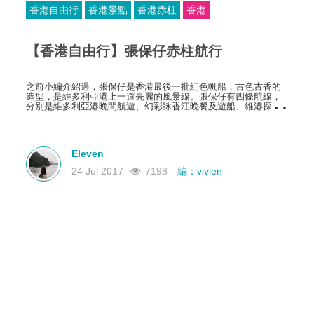
香港自由行
香港景點
香港赤柱
香港
【香港自由行】張保仔赤柱航行
之前小編介紹過，張保仔是香港最後一批紅色帆船，古色古香的
造型，是維多利亞港上一道亮麗的風景線。張保仔有四條航線，
分別是維多利亞港晚間航遊、幻彩詠香江晚餐及遊船、維港探索
之旅和赤柱航遊，早前介紹過晚間航游與幻彩香江，今次介紹這
個赤柱航游。
Eleven
24 Jul 2017
7198
編：vivien