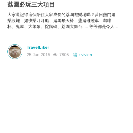
荔園必玩三大項目
大家還記得這個陪住大家成長的荔園遊樂場嗎？昔日熱門遊
樂設施，如快樂叮叮船、鬼馬飛天椅、盞鬼碰碰車、咖啡
杯、鬼屋、大笨象、掟階磚、荔園大舞台..... 等等都是令人難
忘；闊別十八年後，荔園今夏再度在香江原汁原味重現，到
底今次有甚麼必玩項目呢？
TravelLiker
25 Jun 2015
7805
編：vivien