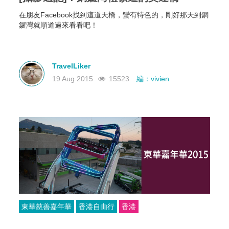
在朋友Facebook找到這道天橋，蠻有特色的，剛好那天到銅
鑼灣就順道過來看看吧！
TravelLiker
19 Aug 2015
15523
編：vivien
東華慈善嘉年華
香港自由行
香港