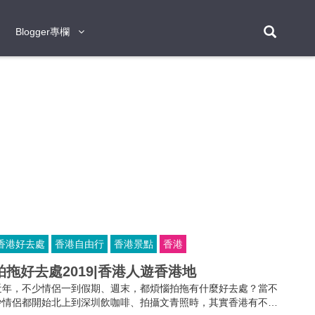
Blogger專欄
Blogger專欄
台北
台南
台中
台灣
泰
東京
大阪
京都
神戶
北海道
札幌
小樽
日本
登入/註冊
福岡
沖繩
登別
阿蘇
岡山
奈良
層雲峽
名古屋
鹿兒島
新宿
宮崎
金澤
富良野
四國
熊本
九州
首爾
釜山
濟州
韓國
曼谷
芭堤雅
華欣
清邁
清萊
大城府
泰國
素可泰
羅勇
其他
普吉
香港好去處
香港自由行
香港景點
香港
新加坡
拍拖好去處2019|香港人遊香港地
新山
吉隆坡
馬六甲
狄臣港
檳城
馬來西亞
近年，不少情侶一到假期、週末，都煩惱拍拖有什麼好去處？當不
峴港
胡志明市
芽莊
越南
少情侶都開始北上到深圳飲咖啡、拍攝文青照時，其實香港有不少