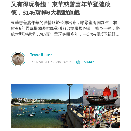
又有得玩餐飽！東華慈善嘉年華登陸啟
德，$145玩轉6大機動遊戲
東華慈善嘉年華的詳情終於公怖出來，嚟緊聖誕同新年，將
會有6部霸氣機動遊戲降落係前啟德機場跑道，搖身一變，變
成大型遊樂場，AIA嘉年華玩咗咁多年，一定好想試下新野
啦！！
TravelLiker
19 Nov 2015
8294
編：vivien