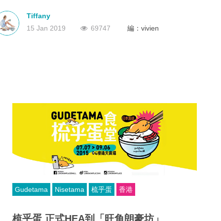
新興的好去處。究竟香港還有什麼好去處，可以給情侶好好享受拍
深圳
香港
拖？今次，小編介紹大家香港2019年情侶拍拖好去處，准備好帶你
中國
Tiffany
的伴侶趁假期、週末，好好遊香港一番。
15 Jan 2019
69747
編：vivien
Gudetama
Nisetama
梳乎蛋
香港
梳乎蛋 正式HEA到「旺角朗豪坊」