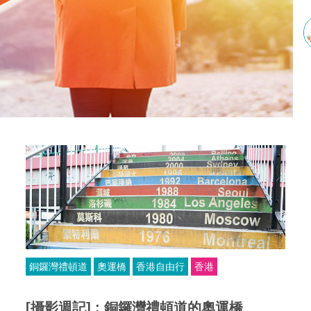
銅鑼灣禮頓道
奧運橋
香港自由行
香港
[攝影週記] : 銅鑼灣禮頓道的奧運橋