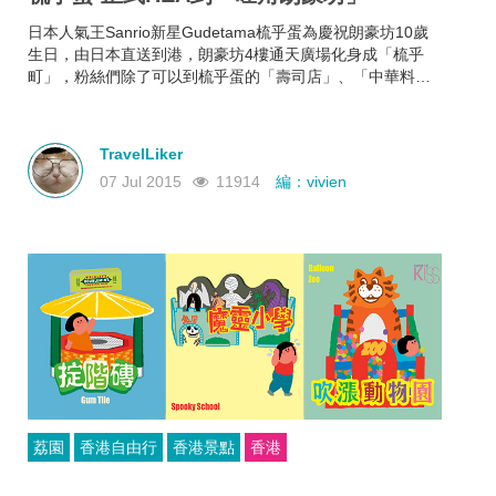
日本人氣王Sanrio新星Gudetama梳乎蛋為慶祝朗豪坊10歲
生日，由日本直送到港，朗豪坊4樓通天廣場化身成「梳乎
町」，粉絲們除了可以到梳乎蛋的「壽司店」、「中華料
理」、「西餅工房」3間食堂hea住享用，還可以登上由
Gudetama和Nisetama擔仼車長的列車。
TravelLiker
07 Jul 2015
11914
編：vivien
荔園
香港自由行
香港景點
香港