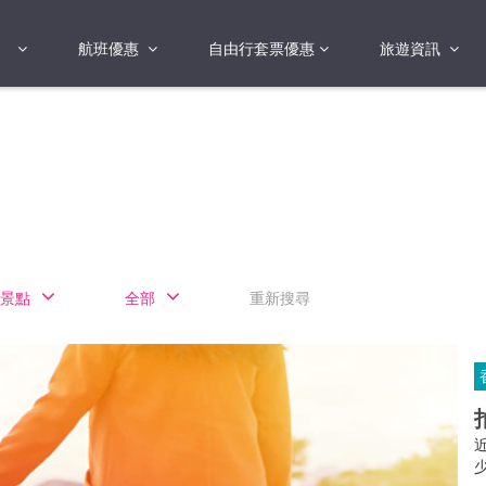
航班優惠
自由行套票優惠
旅遊資訊
2018年
2019年
亞洲
港澳地區 日本 
國
2017年
歐洲
2019年
美洲
FI蛋
澳洲
景點
全部
重新搜尋
險
非洲
其他