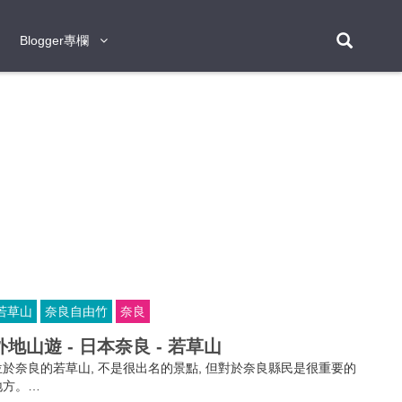
Blogger專欄
Blogger專欄
台北
台南
台中
台灣
泰
東京
大阪
京都
神戶
北海道
札幌
小樽
日本
登入/註冊
福岡
沖繩
登別
阿蘇
岡山
奈良
層雲峽
名古屋
鹿兒島
新宿
宮崎
金澤
富良野
四國
熊本
九州
首爾
釜山
濟州
韓國
曼谷
芭堤雅
華欣
清邁
清萊
大城府
泰國
素可泰
羅勇
其他
普吉
若草山
奈良自由竹
奈良
新加坡
外地山遊 - 日本奈良 - 若草山
新山
吉隆坡
馬六甲
狄臣港
檳城
馬來西亞
位於奈良的若草山, 不是很出名的景點, 但對於奈良縣民是很重要的
峴港
胡志明市
芽莊
越南
地方。