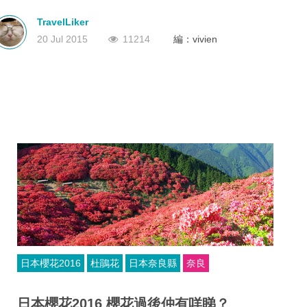
因為這裡都有一個同京都的大字文山一樣的儀式,
深圳
香港
就是每年明第4個士曜日都會有一個大形的"山燒"儀式,
中國
TravelLiker
他們會燒草和在山上放煙花, 是迎新節目外,另目的是驅趕隱藏在山
20 Jul 2015
11214
編：vivien
林裡的野豬或燒光害蟲。
日本櫻花2016
杜鵑花
日本奈良縣
奈良
日本櫻花2016 櫻花過後仲有咩睇？