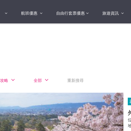
航班優惠
自由行套票優惠
旅遊資訊
2018年
2019年
亞洲
港澳地區 日本 
國
2017年
歐洲
2019年
美洲
FI蛋
澳洲
攻略
全部
重新搜尋
險
非洲
其他