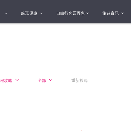
航班優惠
自由行套票優惠
旅遊資訊
2018年
2019年
亞洲
港澳地區 日本 
國
2017年
歐洲
2019年
美洲
FI蛋
澳洲
程攻略
全部
重新搜尋
險
非洲
其他