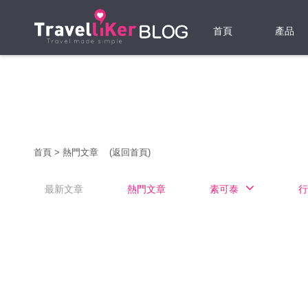
首頁
產品
機票
酒店
當地游
首頁
>
熱門文章
(返回首頁)
租借WI
最新文章
熱門文章
素可泰
行
旅遊保