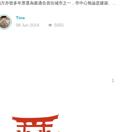
地方亦曾多年票選為最適合居住城市之一，市中心無論是建築、特
深圳
香港
中國
色街道、美食、花園等，都是令人賞心悅。今次介紹墨爾本郊外的
景色，同樣令人讚嘆。
Tina
08 Jun 2019
5055
1