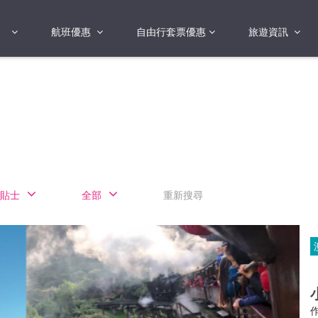
航班優惠
自由行套票優惠
旅遊資訊
2018年
2019年
亞洲
港澳地區 日本 
國
2017年
歐洲
2019年
美洲
FI蛋
澳洲
貼士
全部
重新搜尋
險
非洲
其他