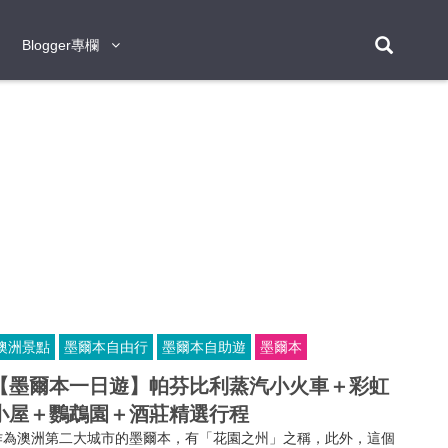
Blogger專欄
Blogger專欄
台北
台南
台中
台灣
泰
東京
大阪
京都
神戶
北海道
札幌
小樽
日本
登入/註冊
福岡
沖繩
登別
阿蘇
岡山
奈良
層雲峽
名古屋
鹿兒島
新宿
宮崎
金澤
富良野
四國
熊本
九州
首爾
釜山
濟州
韓國
曼谷
芭堤雅
華欣
清邁
清萊
大城府
泰國
素可泰
羅勇
其他
普吉
澳洲景點
墨爾本自由行
墨爾本自助遊
墨爾本
新加坡
【墨爾本一日遊】帕芬比利蒸汽小火車＋彩虹
新山
吉隆坡
馬六甲
狄臣港
檳城
馬來西亞
小屋＋鸚鵡園＋酒莊精選行程
峴港
胡志明市
芽莊
越南
作為澳洲第二大城市的墨爾本，有「花園之州」之稱，此外，這個