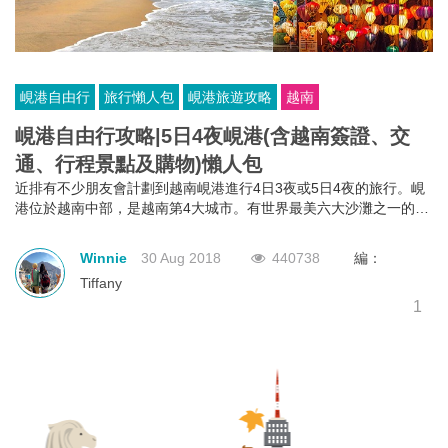
峴港自由行
旅行懶人包
峴港旅遊攻略
越南
峴港自由行攻略|5日4夜峴港(含越南簽證、交
通、行程景點及購物)懶人包
近排有不少朋友會計劃到越南峴港進行4日3夜或5日4夜的旅行。峴
港位於越南中部，是越南第4大城市。有世界最美六大沙灘之一的美
溪沙灘，亦有占婆島、巴拿山、順化皇城、會安古鎮等景點，是一
個不錯的渡假好去處。小編剛從峴港回來，即為大家帶來最新峴港
Winnie
30 Aug 2018
440738
編：
自由行攻略，今次介紹5天4夜的懶人包有峴港行程、交通、景點及
Tiffany
購物攻略，要去峴港旅行的朋友不要錯過!
1