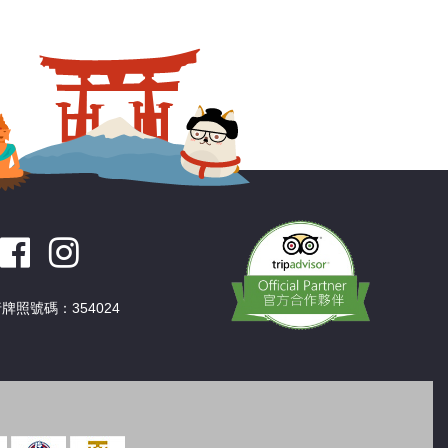
深圳
香港
中國
牌照號碼：354024