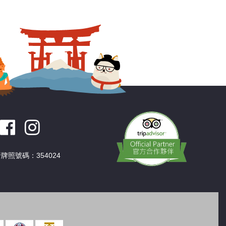
深圳
香港
中國
牌照號碼：354024