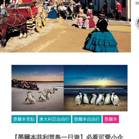
集
墨爾本景點
澳大利亞自由行
墨爾本自由行
墨爾本
【墨爾本菲利普島一日遊】必看可愛小企