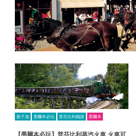
親子遊
墨爾本必玩
普芬比利鐵路
墨爾本
【墨爾本必玩】普芬比利蒸汽火車 火車可