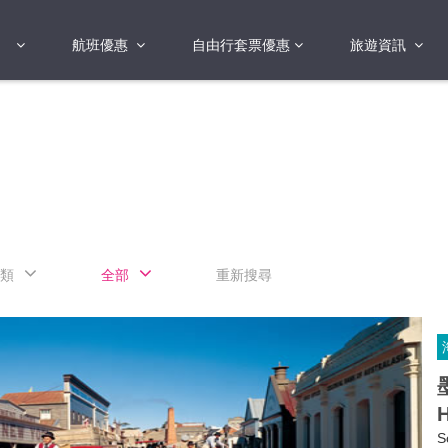
航班優惠
自由行套票優惠
旅遊資訊
2018年
2019年
亞洲
港澳地區 日本 
國
2017年
歐洲
2019年
美洲
FI蛋
澳洲
類
全部
重新搜尋
險
非洲
其他
H
S