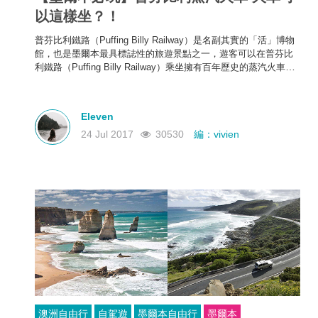
以這樣坐？！
普芬比利鐵路（Puffing Billy Railway）是名副其實的「活」博物
館，也是墨爾本最具標誌性的旅遊景點之一，遊客可以在
普芬比
利鐵路（Puffing Billy Railway）
乘坐
擁有百年歷史的蒸汽火車，
重返20世紀初蒸汽火車的輝煌時代。
Eleven
24 Jul 2017
30530
編：vivien
澳洲自由行
自駕遊
墨爾本自由行
墨爾本