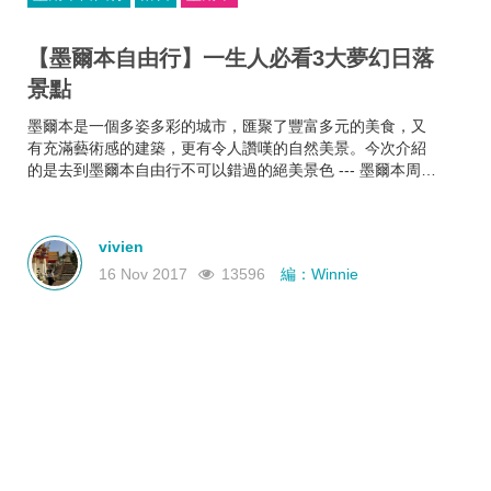
【墨爾本自由行】一生人必看3大夢幻日落
景點
墨爾本是一個多姿多彩的城市，匯聚了豐富多元的美食，又
有充滿藝術感的建築，更有令人讚嘆的自然美景。今次介紹
的是去到墨爾本自由行不可以錯過的絕美景色 --- 墨爾本周邊
3大夢幻日落景點，美輪美奐的日落美景一定會讓你的墨爾本
行更記憶深刻。
vivien
16 Nov 2017
13596
編：Winnie