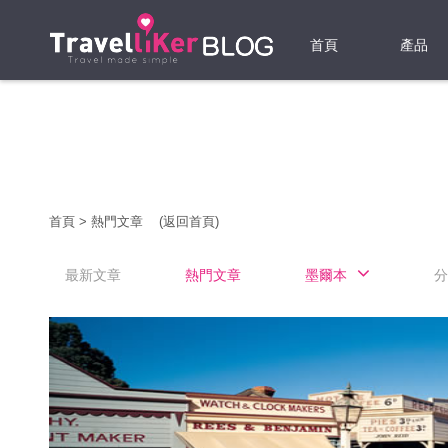
首頁
產品
機票
酒店
當地游
首頁
>
熱門文章
(返回首頁)
租借WI
最新文章
熱門文章
墨爾本
分
旅遊保