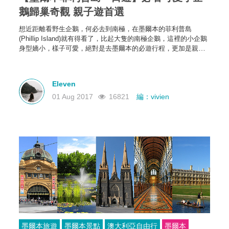
鵝歸巢奇觀 親子遊首選
想近距離看野生企鵝，何必去到南極，在墨爾本的菲利普島
(
Phillip Island)
就有得看了，比起大隻的南極企鵝，這裡的小企鵝
身型
嬌小，
樣子可愛，絕對是去
墨爾本的必遊行程，更加是
親子
遊的首選地方。
Eleven
01 Aug 2017
16821
編：vivien
墨爾本旅遊
墨爾本景點
澳大利亞自由行
墨爾本