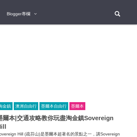
Blogger專欄
Blogger專欄
台北
台南
台中
台灣
泰
東京
大阪
京都
神戶
北海道
札幌
小樽
日本
登入/註冊
福岡
沖繩
登別
阿蘇
岡山
奈良
層雲峽
名古屋
鹿兒島
新宿
宮崎
金澤
富良野
四國
熊本
九州
首爾
釜山
濟州
韓國
曼谷
芭堤雅
華欣
清邁
清萊
大城府
泰國
素可泰
羅勇
其他
普吉
淘金鎮
澳洲自由行
墨爾本自由行
墨爾本
新加坡
墨爾本|交通攻略教你玩盡淘金鎮Sovereign
新山
吉隆坡
馬六甲
狄臣港
檳城
馬來西亞
ill
峴港
胡志明市
芽莊
越南
overeign Hill (疏芬山)是墨爾本超著名的景點之一，講Sovereign