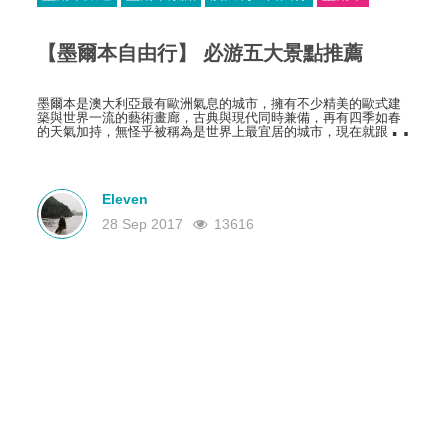
【墨爾本自由行】 必游五大景點推薦
墨爾本是澳大利亞最有歐洲氣息的城市，擁有不少精美的歐式建
築與世界一流的藝術畫廊，古典與現代同時兼備，再有四季如春
的天氣加持，無怪乎被稱為是世界上最宜居的城市，現在就跟隨
小編一起到這五大景點去探索墨爾本的魅力吧。
Eleven
28 Sep 2017
13616