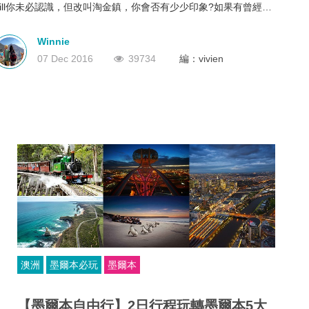
Hill你未必認識，但改叫淘金鎮，你會否有少少印象?如果有曾經看
深圳
香港
中國
過Running Man的朋友印象可能會更深，因為澳洲特攝就有其中一
在Sovereign Hill取景及做任務!
Winnie
07 Dec 2016
39734
編：vivien
澳洲
墨爾本必玩
墨爾本
【墨爾本自由行】2日行程玩轉墨爾本5大