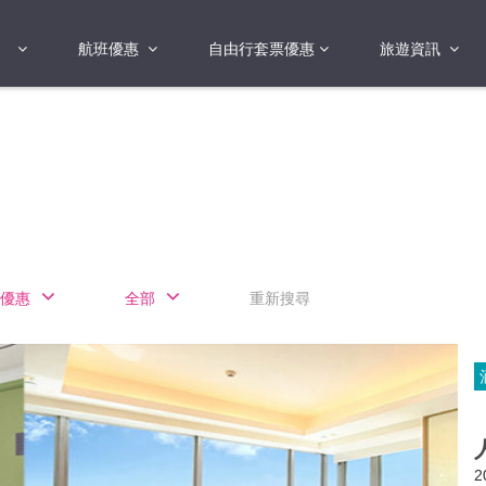
航班優惠
自由行套票優惠
旅遊資訊
2018年
2019年
亞洲
港澳地區 日本 
國
2017年
歐洲
2019年
美洲
FI蛋
澳洲
優惠
全部
重新搜尋
險
非洲
其他