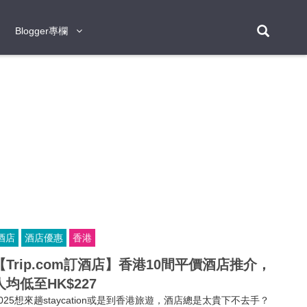
Blogger專欄
Blogger專欄
台北
台南
台中
台灣
泰
東京
大阪
京都
神戶
北海道
札幌
小樽
日本
登入/註冊
福岡
沖繩
登別
阿蘇
岡山
奈良
層雲峽
名古屋
鹿兒島
新宿
宮崎
金澤
富良野
四國
熊本
九州
首爾
釜山
濟州
韓國
曼谷
芭堤雅
華欣
清邁
清萊
大城府
泰國
素可泰
羅勇
其他
普吉
酒店
酒店優惠
香港
新加坡
【Trip.com訂酒店】香港10間平價酒店推介，
新山
吉隆坡
馬六甲
狄臣港
檳城
馬來西亞
人均低至HK$227
峴港
胡志明市
芽莊
越南
2025想來趟staycation或是到香港旅遊，酒店總是太貴下不去手？