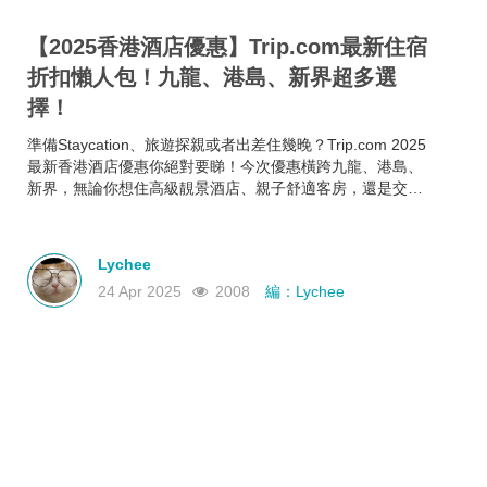
【2025香港酒店優惠】Trip.com最新住宿
折扣懶人包！九龍、港島、新界超多選
擇！
準備Staycation、旅遊探親或者出差住幾晚？Trip.com 2025
最新香港酒店優惠你絕對要睇！今次優惠橫跨九龍、港島、
新界，無論你想住高級靚景酒店、親子舒適客房，還是交通
方便又抵住的商務型酒店，通通有齊！文內幫你整理好了人
氣酒店推介＋實際優惠價格＋即睇即訂連結，快啲一齊睇睇
邊間啱心水
Lychee
24 Apr 2025
2008
編：Lychee