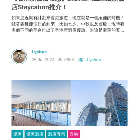
店Staycation推介！
如果您近期有計劃來香港旅遊，現在就是一個絕佳的時機！
隨著各種節假日的到來，比如七夕、中秋以及國慶，現時有
多個不同的平台推出了香港新酒店優惠。無論是豪華的五星
級酒店還是舒適的精品酒店，這些香港新酒店優惠不僅能讓
您享受高品質的服務，還能以更實惠的價格入住！快來看看
究竟有哪些香港新酒店staycation優惠啦！
Lychee
26 Jul 2024
3955
編：Lychee
優惠
優惠酒店
酒店優惠
香港