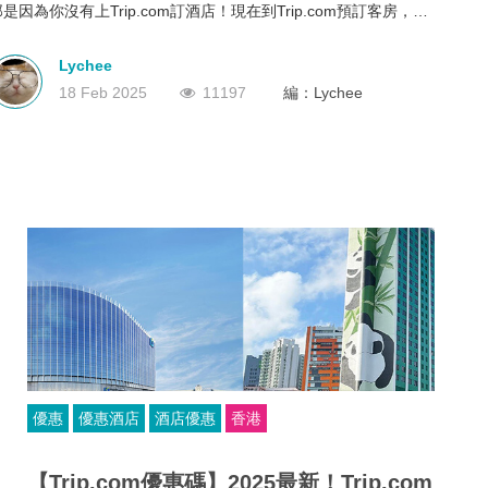
是因為你沒有上Trip.com訂酒店！現在到Trip.com預訂客房，可
深圳
香港
中國
受9折優惠，價格超平！Travelliker 愛遊人為大家整理了
rip.com上10間香港平價酒店，最平人均才HK$227，價格實惠。
Lychee
每間酒店都各有特色，不管你是單人還是全家旅遊，都會有適合你
18 Feb 2025
11197
編：Lychee
的那間~
優惠
優惠酒店
酒店優惠
香港
【Trip.com優惠碼】2025最新！Trip.com