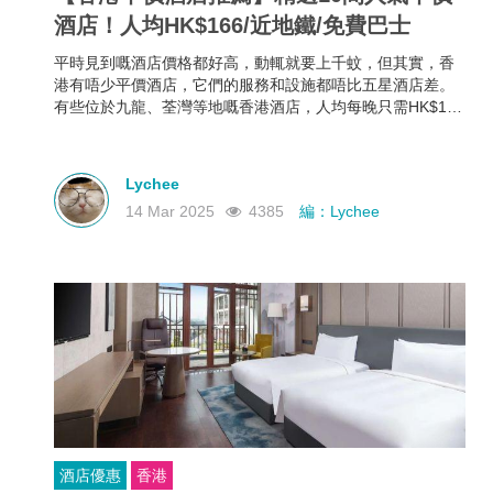
酒店！人均HK$166/近地鐵/免費巴士
平時見到嘅酒店價格都好高，動輒就要上千蚊，但其實，香
港有唔少平價酒店，它們的服務和設施都唔比五星酒店差。
有些位於九龍、荃灣等地嘅香港酒店，人均每晚只需HK$166
起，部分仲可以欣賞維港海景，性價比極高！如果你有需
要，不如一齊睇下有咩香港平價酒店推薦啦~
Lychee
14 Mar 2025
4385
編：Lychee
酒店優惠
香港