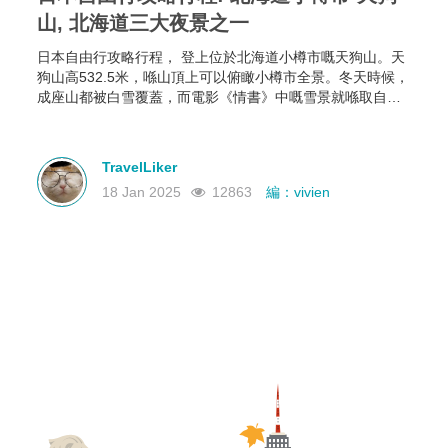
山, 北海道三大夜景之一
日本自由行攻略行程， 登上位於北海道小樽市嘅天狗山。天
狗山高532.5米，喺山頂上可以俯瞰小樽市全景。冬天時候，
成座山都被白雪覆蓋，而電影《情書》中嘅雪景就喺取自呢
到。
TravelLiker
18 Jan 2025
12863
編：vivien