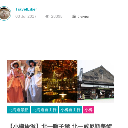
能錯過這一年一度的盛事。
深圳
香港
中國
TravelLiker
03 Jul 2017
28395
編：vivien
北海道景點
北海道自由行
小樽自由行
小樽
【小樽旅游】北一哨子館 北一威尼斯美術