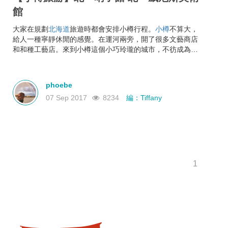
館
大家在規劃
北海道
旅遊時都會安排小樽行程。
小樽
不算大，
給人一種寧靜休閒的感覺。在運河兩旁，開了很多文藝商店
和和種工藝店。來到小樽這個小巧玲瓏的城市，不彷成為文
青，感受文藝氣息。
phoebe
07 Sep 2017
8234
編：Tiffany
1