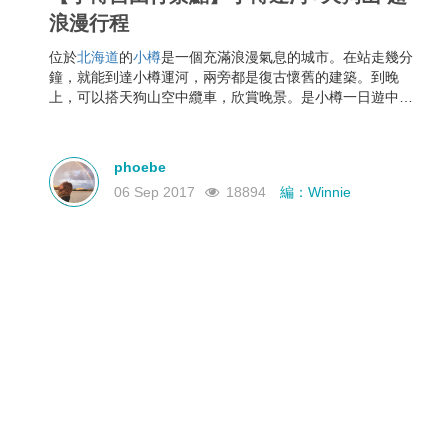
浪漫行程
位於
北海道
的
小樽
是一個充滿浪漫氣息的城市。在站走幾分
鐘，就能到達小樽運河，兩旁都是復古懷舊的建築。到晚
上，可以搭天狗山空中纜車，欣賞晚景。是小樽一日遊中十
分浪漫的行程。
phoebe
06 Sep 2017
18894
編：Winnie