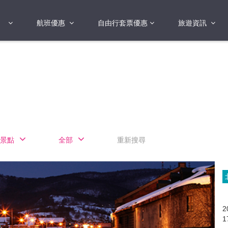
航班優惠
自由行套票優惠
旅遊資訊
2018年
2019年
亞洲
港澳地區 日本 
國
2017年
歐洲
2019年
美洲
FI蛋
澳洲
景點
全部
重新搜尋
險
非洲
其他