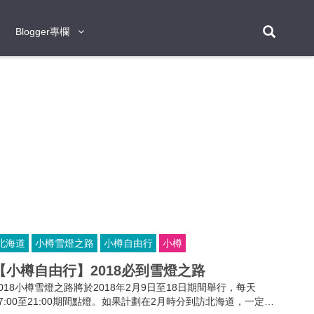
Blogger專欄
Blogger專欄
台北
台南
台中
台灣
泰
東京
大阪
京都
神戶
北海道
札幌
小樽
日本
登入/註冊
福岡
沖繩
登別
阿蘇
岡山
奈良
層雲峽
名古屋
鹿兒島
新宿
宮崎
金澤
富良野
四國
熊本
九州
首爾
釜山
濟州
韓國
曼谷
芭堤雅
華欣
清邁
清萊
大城府
泰國
素可泰
羅勇
其他
普吉
北海道
小樽雪燈之路
小樽自由行
小樽
新加坡
【小樽自由行】2018必到雪燈之路
新山
吉隆坡
馬六甲
狄臣港
檳城
馬來西亞
2018小樽雪燈之路將於2018年2月9日至18日期間舉行，每天
峴港
胡志明市
芽莊
越南
17:00至21:00期間點燈。如果計劃在2月時分到訪北海道，一定不