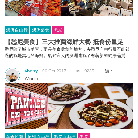
澳洲自由行
澳洲必食
悉尼
【悉尼美食】三大推薦海鮮大餐 抵食份量足
悉尼除了城市美景，更是美食雲集的地方，去悉尼自由行最不能錯
過的就是當地的海鮮。氣候宜人的澳洲造就了有著新鮮純淨品質的
澳洲海鮮，物美價廉，份量十足。在悉尼吃海鮮有三個好去處：悉
尼魚市場(Fish market)、情人港(Daring Harbour)、悉尼塔(Sydney
cherry
06 Oct 2017
19235
編：
Tower)，去悉尼自由行一定要去試一下。
Winnie
美食推薦
澳洲自由行
悉尼自由行
悉尼