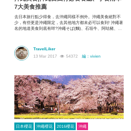
7大美食推薦
去日本旅行點少得食，去沖繩同樣不例外。沖繩美食絕對不
少，有些更是沖繩限定，去其他地方都未必可以食到! 沖繩著
名的地道美食到底有咩?沖繩そば(麵)、石垣牛、阿咕豬、山
苦瓜、島豆腐、紅芋(紫薯)、 黑糖、TacoRice、海葡萄、金
楚糕等等，數都數唔完，不只有美食，飲品同樣吸引，Orion
啤酒(記得一定要喝冰過杯的生啤)、泡盛酒都是必試!
TravelLiker
13 Mar 2017
54372
編：vivien
日本櫻花
沖繩櫻花
2016櫻花
沖繩