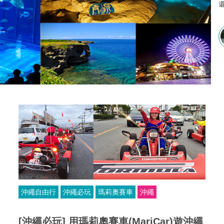
沖繩自由行
沖繩必玩
瑪莉奧賽車
沖繩
[沖繩必玩] 用瑪莉奧賽車(MariCar)遊沖繩