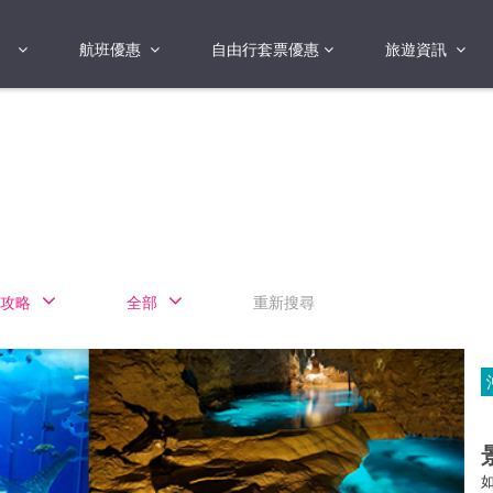
航班優惠
自由行套票優惠
旅遊資訊
2018年
2019年
亞洲
港澳地區 日本 
國
2017年
歐洲
2019年
美洲
FI蛋
澳洲
攻略
全部
重新搜尋
險
非洲
其他