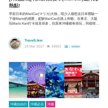
熱點!
早前日本的MariCar(マリカ)大熱，唔少人都想去日本體驗一
下做Mario的感覺，駕駛MariCar在路上奔馳。在東京、大阪
玩Mario Kart打卡就見得多，但原來沖繩都有得玩，同樣咁好
玩!
TravelLiker
24 Mar 2017
44551
編：vivien
沖繩自由行
沖繩必去
沖繩