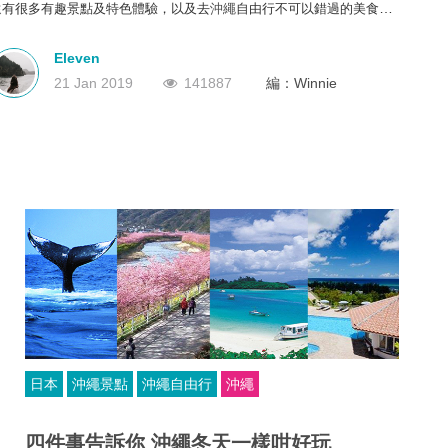
還有很多有趣景點及特色體驗，以及去
沖繩
自由行不可以錯過的美食。
深圳
香港
中國
如果打算去沖繩自由行的朋友，千萬不要錯過以下的沖繩自由行全攻
略，一次過介紹沖繩的景點、美食、交通、特色體驗及三天兩夜自由行
Eleven
攻略，讓你用三天兩夜玩轉沖繩!
21 Jan 2019
141887
編：Winnie
日本
沖繩景點
沖繩自由行
沖繩
四件事告訴你 沖繩冬天一樣咁好玩