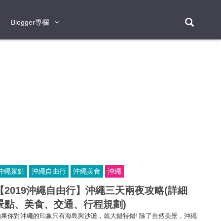
Blogger專欄
Blogger專欄
台北
台南
台中
台灣
泰
東京
大阪
京都
神戶
北海道
札幌
小樽
日本
登入/註冊
福岡
沖繩
登別
阿蘇
岡山
奈良
層雲峽
名古屋
鹿兒島
新宿
宮崎
金澤
富良野
四國
熊本
九州
首爾
釜山
濟州
韓國
曼谷
芭堤雅
華欣
清邁
清萊
大城府
泰國
素可泰
羅勇
其他
普吉
沖繩景點
沖繩自由行
沖繩美食
沖繩
新加坡
【2019沖繩自由行】沖繩三天兩夜攻略(詳細
新山
吉隆坡
馬六甲
狄臣港
檳城
馬來西亞
景點、美食、交通、行程規劃)
峴港
胡志明市
芽莊
越南
如果你對沖繩的印象只有海島與沙灘，就大錯特錯! 除了自然美景，沖繩