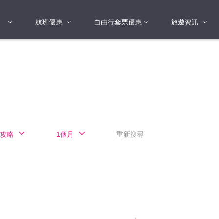
航班優惠
自由行套票優惠
旅遊資訊
2018年
2019年
亞洲
港澳地區 日本 
國
2017年
歐洲
2019年
美洲
FI蛋
澳洲
攻略
1個月
重新搜尋
險
非洲
其他