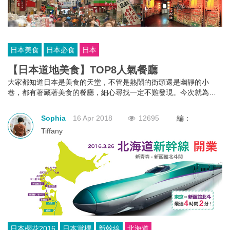
日本美食
日本必食
日本
【日本道地美食】TOP8人氣餐廳
大家都知道日本是美食的天堂，不管是熱鬧的街頭還是幽靜的小
巷，都有著藏著美食的餐廳，細心尋找一定不難發現。今次就為大
家推薦日本人氣美食街餐廳，讓吃貨盡興而歸。
Sophia
16 Apr 2018
12695
編：
Tiffany
日本櫻花2016
日本賞櫻
新幹線
北海道