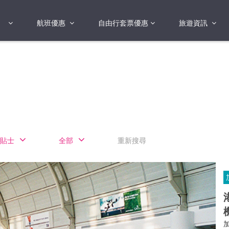
航班優惠
自由行套票優惠
旅遊資訊
2018年
2019年
亞洲
港澳地區 日本 
國
2017年
歐洲
2019年
美洲
FI蛋
澳洲
貼士
全部
重新搜尋
險
非洲
其他