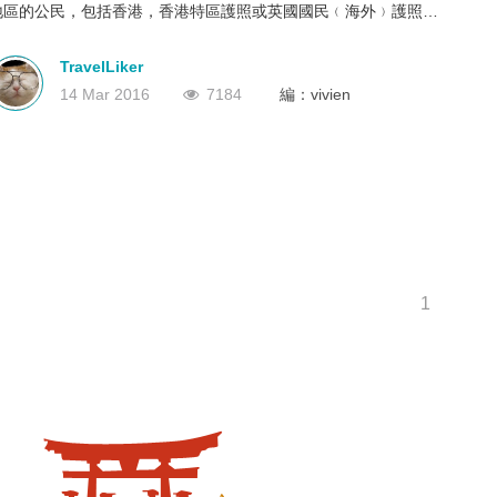
地區的公民，包括香港，香港特區護照或英國國民﹙海外﹚護照持
深圳
香港
中國
有人在搭飛機前往加拿大或經加拿大轉機時，均需持有電子旅行證
eTA)。
TravelLiker
14 Mar 2016
7184
編：vivien
1