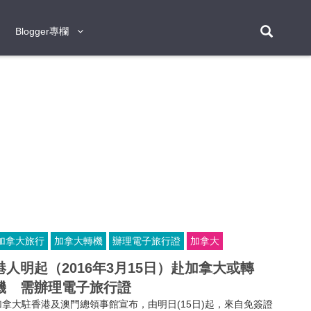
Blogger專欄
Blogger專欄
台北
台南
台中
台灣
泰
東京
大阪
京都
神戶
北海道
札幌
小樽
日本
登入/註冊
福岡
沖繩
登別
阿蘇
岡山
奈良
層雲峽
名古屋
鹿兒島
新宿
宮崎
金澤
富良野
四國
熊本
九州
首爾
釜山
濟州
韓國
曼谷
芭堤雅
華欣
清邁
清萊
大城府
泰國
素可泰
羅勇
其他
普吉
加拿大旅行
加拿大轉機
辦理電子旅行證
加拿大
新加坡
港人明起（2016年3月15日）赴加拿大或轉
新山
吉隆坡
馬六甲
狄臣港
檳城
馬來西亞
機 需辦理電子旅行證
峴港
胡志明市
芽莊
越南
加拿大駐香港及澳門總領事館宣布，由明日(15日)起，來自免簽證