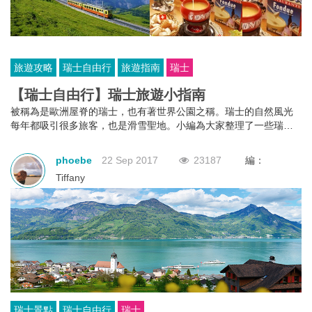
旅遊攻略
瑞士自由行
旅遊指南
瑞士
【瑞士自由行】瑞士旅遊小指南
被稱為是歐洲屋脊的瑞士，也有著世界公園之稱。瑞士的自然風光
每年都吸引很多旅客，也是滑雪聖地。小編為大家整理了一些瑞士
旅遊注意事項，出發前要留意。
phoebe
22 Sep 2017
23187
編：
Tiffany
瑞士景點
瑞士自由行
瑞士