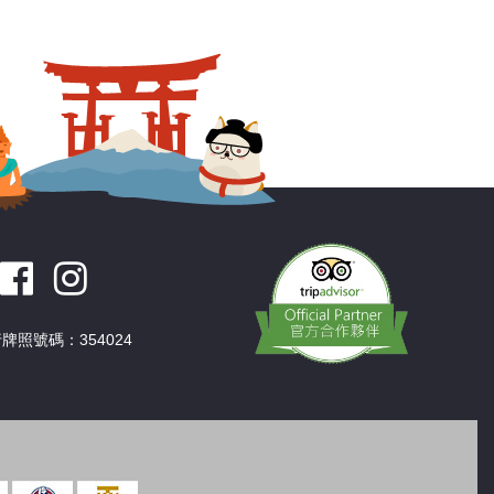
深圳
香港
中國
牌照號碼：354024