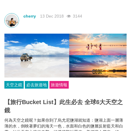
嗎？也許人一生就見一次呢。到底哪裡的極光最完美呀？別急，這
就為您獻上最完整的追極光攻略！
cherry
13 Dec 2018
3144
天空之鏡
必去旅遊地
旅遊情報
【旅行Bucket List】此生必去 全球6大天空之
鏡
何為天空之鏡呢？如果你到了烏尤尼鹽湖就知道：鹽湖上面一層薄
薄的水，倒映著夢幻的海天一色，水面和白色的鹽層反射藍天和白