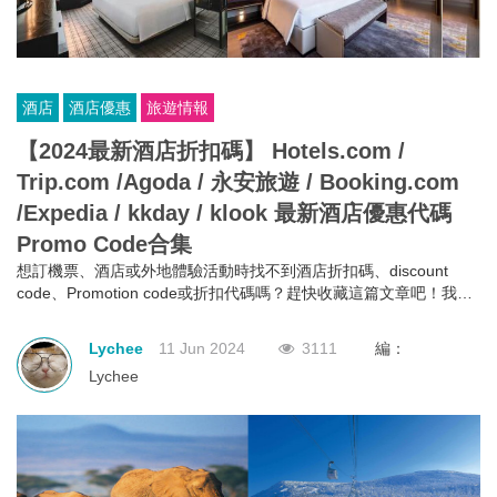
酒店
酒店優惠
旅遊情報
【2024最新酒店折扣碼】 Hotels.com /
Trip.com /Agoda / 永安旅遊 / Booking.com
/Expedia / kkday / klook 最新酒店優惠代碼
Promo Code合集
想訂機票、酒店或外地體驗活動時找不到酒店折扣碼、discount
code、Promotion code或折扣代碼嗎？趕快收藏這篇文章吧！我為
你整理了2024年5月最新的酒店優惠碼，讓你訂酒店時享受額外的折
扣！這些酒店折扣碼適用於Hotels.com、Trip.com、Agoda、永安
Lychee
11 Jun 2024
3111
編：
旅遊、Booking.com、Expedia、kkday等熱門平台。希望這些資訊
Lychee
能幫助你在下一次旅行中慳更多錢，讓旅程更加愉快！