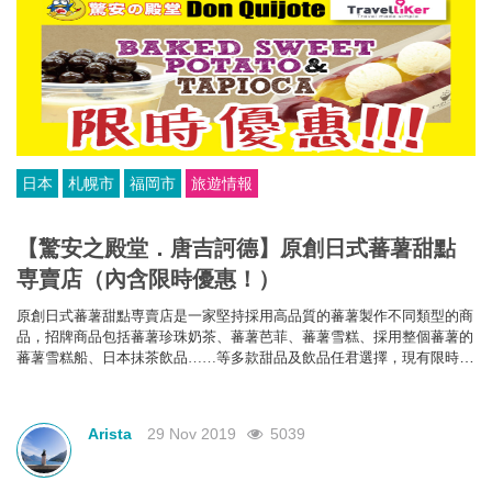
日本
札幌市
福岡市
旅遊情報
【驚安之殿堂．唐吉訶德】原創日式蕃薯甜點
専賣店（內含限時優惠！）
原創日式蕃薯甜點専賣店是一家堅持採用高品質的蕃薯製作不同類型的商
品，招牌商品包括蕃薯珍珠奶茶、蕃薯芭菲、蕃薯雪糕、採用整個蕃薯的
蕃薯雪糕船、日本抺茶飲品……等多款甜品及飲品任君選擇，現有限時優
惠
：購買任何一項tapi-mo商品出示活動頁面可免費獲得 番薯冰淇淋船 或
番薯珍珠奶茶 (RSize) 乙份。
Arista
29 Nov 2019
5039