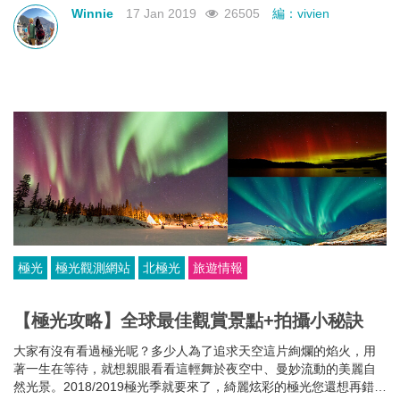
Winnie
17 Jan 2019
26505
編：vivien
極光
極光觀測網站
北極光
旅遊情報
【極光攻略】全球最佳觀賞景點+拍攝小秘訣
大家有沒有看過極光呢？多少人為了追求天空這片絢爛的焰火，用
著一生在等待，就想親眼看看這輕舞於夜空中、曼妙流動的美麗自
然光景。2018/2019極光季就要來了，綺麗炫彩的極光您還想再錯過