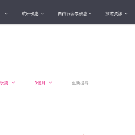
航班優惠
自由行套票優惠
旅遊資訊
2018年
2019年
亞洲
港澳地區 日本 
國
2017年
歐洲
2019年
美洲
FI蛋
澳洲
玩樂
3個月
重新搜尋
險
非洲
其他