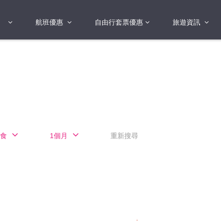
航班優惠
自由行套票優惠
旅遊資訊
2018年
2019年
亞洲
港澳地區 日本 
國
2017年
歐洲
2019年
美洲
FI蛋
澳洲
食
1個月
重新搜尋
險
非洲
其他