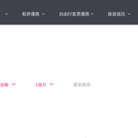
航班優惠
自由行套票優惠
旅遊資訊
2018年
2019年
亞洲
港澳地區 日本 
國
2017年
歐洲
2019年
美洲
FI蛋
澳洲
攻略
1個月
重新搜尋
險
非洲
其他