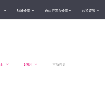
航班優惠
自由行套票優惠
旅遊資訊
2018年
2019年
亞洲
港澳地區 日本 
國
2017年
歐洲
2019年
美洲
FI蛋
澳洲
士
1個月
重新搜尋
險
非洲
其他