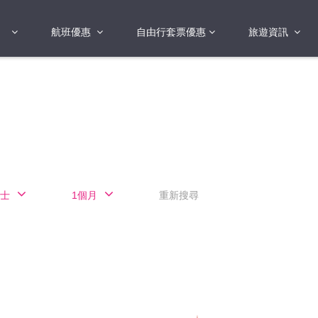
航班優惠
自由行套票優惠
旅遊資訊
2018年
2019年
亞洲
港澳地區 日本 
國
2017年
歐洲
2019年
美洲
FI蛋
澳洲
士
1個月
重新搜尋
險
非洲
其他