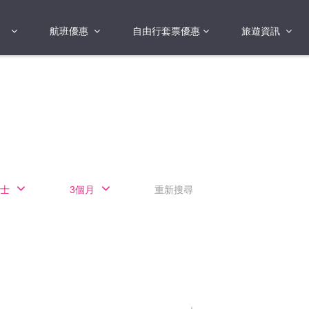
航班優惠
自由行套票優惠
旅遊資訊
2018年
2019年
亞洲
港澳地區 日本 
國
2017年
歐洲
2019年
美洲
FI蛋
澳洲
士
3個月
重新搜尋
險
非洲
其他