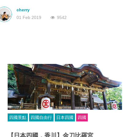
息，隨手一拍，每一張都可以當壁紙。其實在離我們比較近的日
深圳
香港
本，也隱藏著一個天空之鏡。
中國
cherry
01 Feb 2019
9542
四國景點
四國自由行
日本四國
四國
【日本四國．香川】金刀比羅宮