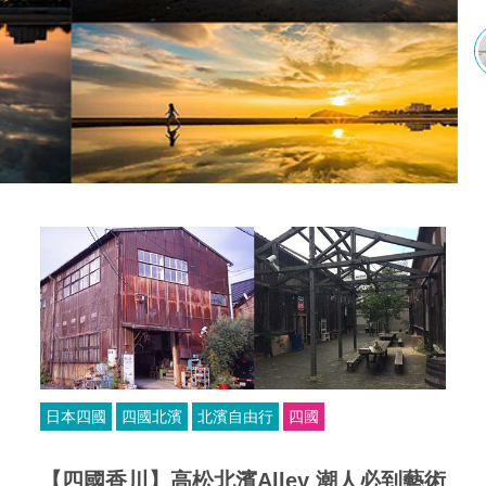
日本四國
四國北濱
北濱自由行
四國
【四國香川】高松北濱Alley 潮人必到藝術