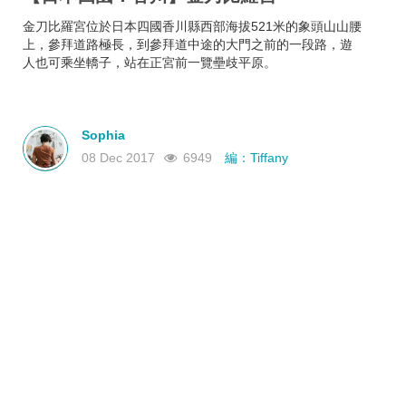
金刀比羅宮位於日本四國香川縣西部海拔521米的象頭山山腰
上，參拜道路極長，到參拜道中途的大門之前的一段路，遊
人也可乘坐轎子，站在正宮前一覽壘歧平原。
Sophia
08 Dec 2017
6949
編：Tiffany