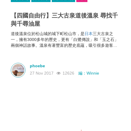
【四國自由行】三大古泉道後溫泉 尋找千
與千尋油屋
道後溫泉位於松山城的城下町松山市，是
日本
三大古泉之
一，擁有3000多年的歷史，更有「白鷺傳說」和「玉之石」
兩個神話故事。溫泉有著豐富的歷史底蘊，吸引很多遊客前
往。
phoebe
27 Nov 2017
12626
編：Winnie