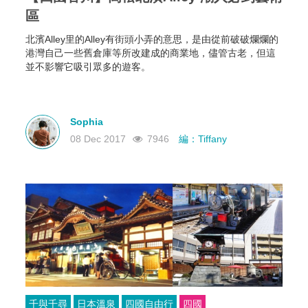
區
北濱Alley里的Alley有街頭小弄的意思，是由從前破破爛爛的
港灣自己一些舊倉庫等所改建成的商業地，儘管古老，但這
並不影響它吸引眾多的遊客。
Sophia
08 Dec 2017
7946
編：Tiffany
千與千尋
日本溫泉
四國自由行
四國