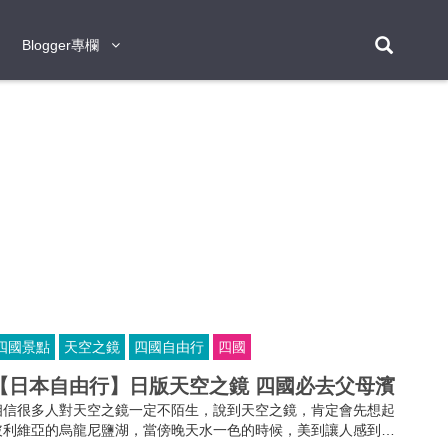
Blogger專欄
Blogger專欄
台北
台南
台中
台灣
泰
東京
大阪
京都
神戶
北海道
札幌
小樽
日本
登入/註冊
福岡
沖繩
登別
阿蘇
岡山
奈良
層雲峽
名古屋
鹿兒島
新宿
宮崎
金澤
富良野
四國
熊本
九州
首爾
釜山
濟州
韓國
曼谷
芭堤雅
華欣
清邁
清萊
大城府
泰國
素可泰
羅勇
其他
普吉
四國景點
天空之鏡
四國自由行
四國
新加坡
【日本自由行】日版天空之鏡 四國必去父母濱
新山
吉隆坡
馬六甲
狄臣港
檳城
馬來西亞
相信很多人對天空之鏡一定不陌生，說到天空之鏡，肯定會先想起
峴港
胡志明市
芽莊
越南
玻利維亞的烏龍尼鹽湖，當傍晚天水一色的時候，美到讓人感到窒