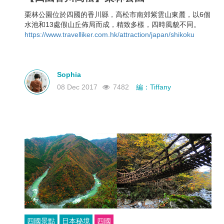
栗林公園位於四國的香川縣，高松市南郊紫雲山東麓，以6個
水池和13處假山丘佈局而成，精致多樣，四時風貌不同。
https://www.travelliker.com.hk/attraction/japan/shikoku
Sophia
08 Dec 2017
7482
編：Tiffany
四國景點
日本秘境
四國