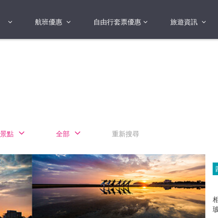
航班優惠
自由行套票優惠
旅遊資訊
2018年
2019年
亞洲
港澳地區 日本 
國
2017年
歐洲
2019年
美洲
FI蛋
澳洲
景點
全部
重新搜尋
險
非洲
其他