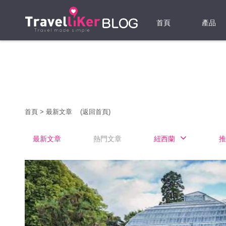
首頁
產品
機票
酒店
當地游
首頁
>
最新文章
(返回首頁)
租借WI
最新文章
熱門文章
紐西蘭
推
旅遊保