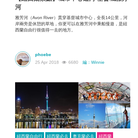
河
雅芳河（Avon River）貫穿基督城市中心，全長14公里，河
岸兩旁是休憩的草地，你更可以在雅芳河中乘船慢遊，是紐
西蘭自由行很值得一去的地方。
phoebe
25 Apr 2018
6680
編：Winnie
紐西蘭自由行
紐西蘭必去
奧克蘭必去
紐西蘭