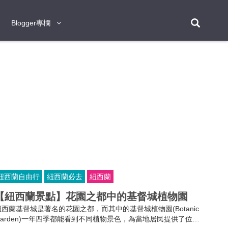
Blogger專欄
Blogger專欄
台北
台南
台中
台灣
泰
東京
大阪
京都
神戶
北海道
札幌
小樽
日本
登入/註冊
福岡
沖繩
登別
阿蘇
岡山
奈良
層雲峽
名古屋
鹿兒島
新宿
宮崎
金澤
富良野
四國
熊本
九州
首爾
釜山
濟州
韓國
曼谷
芭堤雅
華欣
清邁
清萊
大城府
泰國
素可泰
羅勇
其他
普吉
紐西蘭自由行
紐西蘭必去
紐西蘭
新加坡
【紐西蘭景點】花園之都中的基督城植物園
新山
吉隆坡
馬六甲
狄臣港
檳城
馬來西亞
紐西蘭基督城是著名的花園之都，而其中的基督城植物園(Botanic
峴港
胡志明市
芽莊
越南
Garden)一年四季都能看到不同植物景色，為當地居民提供了位於