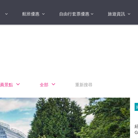
航班優惠
自由行套票優惠
旅遊資訊
2018年
2019年
亞洲
港澳地區 日本 
國
2017年
歐洲
2019年
美洲
FI蛋
澳洲
薦景點
全部
重新搜尋
險
非洲
其他