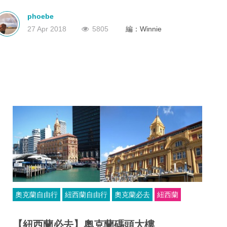
市中心的休憩場所，亦是遊客心中的必到景點之一。
深圳
香港
中國
phoebe
27 Apr 2018
5805
編：Winnie
奧克蘭自由行
紐西蘭自由行
奧克蘭必去
紐西蘭
【紐西蘭必去】奧克蘭碼頭大樓