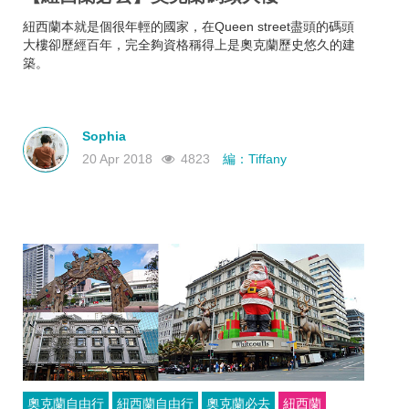
紐西蘭本就是個很年輕的國家，在Queen street盡頭的碼頭
大樓卻歷經百年，完全夠資格稱得上是奧克蘭歷史悠久的建
築。
Sophia
20 Apr 2018
4823
編：Tiffany
奧克蘭自由行
紐西蘭自由行
奧克蘭必去
紐西蘭