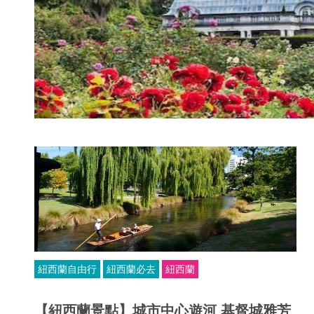
紐西蘭自由行
紐西蘭必去
紐西蘭
【紐西蘭景點】城市中心遊河 基督城雅芳