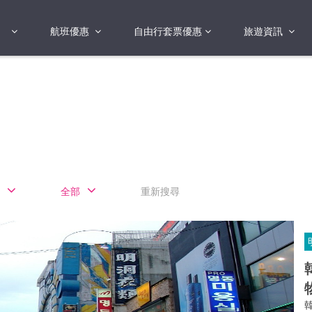
航班優惠
自由行套票優惠
旅遊資訊
2018年
2019年
亞洲
港澳地區 日本 
國
2017年
歐洲
2019年
美洲
FI蛋
澳洲
全部
重新搜尋
險
非洲
其他