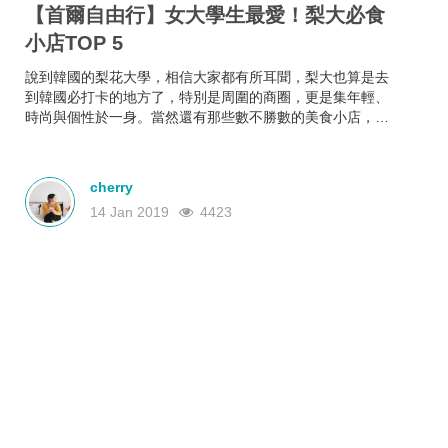
【首爾自由行】女大學生最愛！梨大必食
小店TOP 5
說到韓國的梨花大學，相信大家都有所耳聞，梨大也算是去
到韓國必打卡的地方了，特別是周圍的商圈，更是集年輕、
時尚與個性於一身。當然還有那些數不勝數的美食小店，滿
滿的韓國小吃美食填飽你肚子，吃飽之後就有力氣繼續
shopping了！
cherry
14 Jan 2019
4423