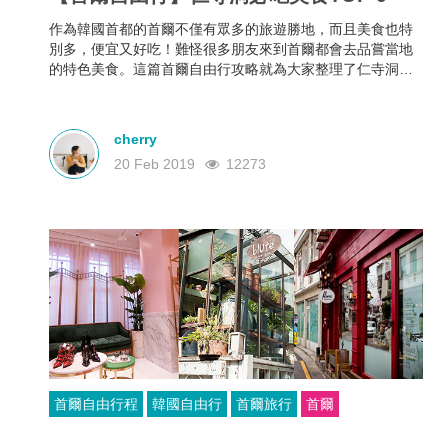
作為韓國首都的首爾不僅有眾多的旅遊勝地，而且美食也特
別多，便宜又好吃！難怪很多朋友來到首爾都會去品嘗當地
的特色美食。這篇首爾自由行攻略就為大家整理了仁寺洞必
吃美食資訊，經過仁寺洞就嘗嘗吧！
cherry
20 Feb 2019
12273
首爾自由行程
韓國自由行
首爾旅行
首爾