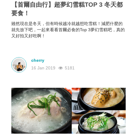
【首爾自由行】超夢幻雪糕TOP 3 冬天都
要食！
雖然現在是冬天，但有時候越冷就越想吃雪糕！減肥什麼的
就先放下吧，一起來看看首爾必食的Top 3夢幻雪糕吧，真的
又好拍又好吃啊！
cherry
16 Jan 2019
5181