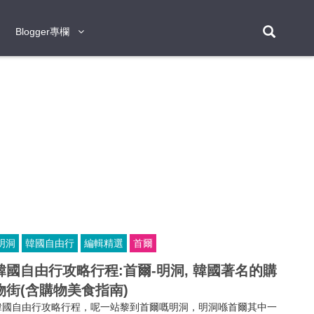
Blogger專欄
Blogger專欄
台北
台南
台中
台灣
泰
東京
大阪
京都
神戶
北海道
札幌
小樽
日本
登入/註冊
福岡
沖繩
登別
阿蘇
岡山
奈良
層雲峽
名古屋
鹿兒島
新宿
宮崎
金澤
富良野
四國
熊本
九州
首爾
釜山
濟州
韓國
曼谷
芭堤雅
華欣
清邁
清萊
大城府
泰國
素可泰
羅勇
其他
普吉
明洞
韓國自由行
編輯精選
首爾
新加坡
韓國自由行攻略行程:首爾-明洞, 韓國著名的購
新山
吉隆坡
馬六甲
狄臣港
檳城
馬來西亞
物街(含購物美食指南)
峴港
胡志明市
芽莊
越南
韓國自由行攻略行程，呢一站黎到首爾嘅明洞，明洞喺首爾其中一