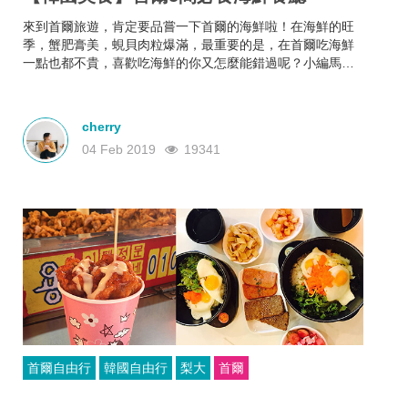
來到首爾旅遊，肯定要品嘗一下首爾的海鮮啦！在海鮮的旺
季，蟹肥膏美，蜆貝肉粒爆滿，最重要的是，在首爾吃海鮮
一點也都不貴，喜歡吃海鮮的你又怎麼能錯過呢？小編馬上
就為大家精心介紹5間必吃的海鮮餐廳，趕緊去看看吧！
cherry
04 Feb 2019
19341
首爾自由行
韓國自由行
梨大
首爾