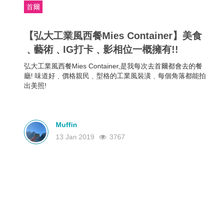
首爾
【弘大工業風西餐Mies Container】美食
﹑藝術﹑IG打卡﹑影相位一概擁有!!
弘大工業風西餐Mies Container,是我每次去首爾都會去的餐
廳! 味道好﹑價格親民﹑型格的工業風裝潢﹑每個角落都能拍
出美照!
Muffin
13 Jan 2019
3767