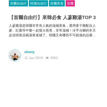
首爾自由行
韓國自由行
首爾美食
首爾
【首爾自由行】來韓必食 人蔘雞湯TOP 3
人蔘雞湯是韓國非常有人氣的滋補美食，選用童子雞配合人
參、紅棗等中藥一起慢火熬煮，非常滋補！冷手冷腳的冬天
必須得靠這碗湯來進補了。韓國又有哪些不可錯過的品嘗韓
國正宗蔘雞湯的店鋪呢？一起來看看吧！
cherry
11 Jan 2019
5962