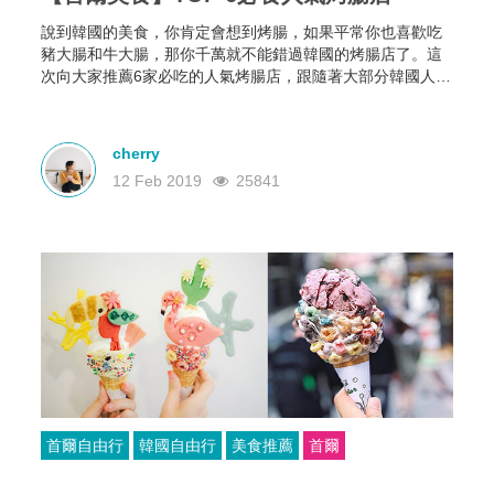
說到韓國的美食，你肯定會想到烤腸，如果平常你也喜歡吃
豬大腸和牛大腸，那你千萬就不能錯過韓國的烤腸店了。這
次向大家推薦6家必吃的人氣烤腸店，跟隨著大部分韓國人的
腳步，一起去尋找哪些最好吃的烤腸店吧！
cherry
12 Feb 2019
25841
首爾自由行
韓國自由行
美食推薦
首爾