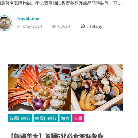
個最著名嘅購物街。街上嘅店鋪以售賣各類護膚品同時裝等，可以
深圳
香港
中國
話喺女士去到首爾必去嘅地方。明洞人流量非常誇張，可以高逹過
百萬人流量一日。
TravelLiker
07 May 2024
63614
編：Tiffany
首爾自由行
韓國自由行
海鮮
首爾
【韓國美食】首爾5間必食海鮮餐廳