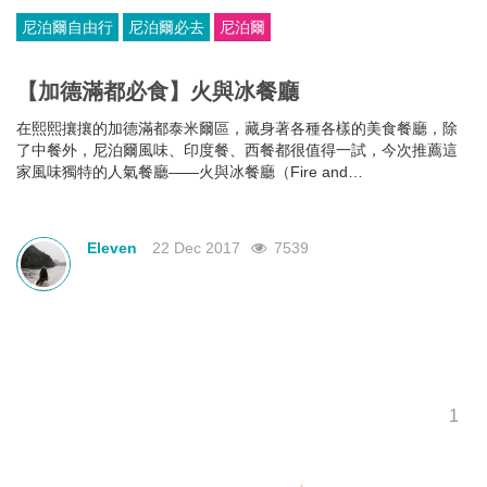
尼泊爾自由行
尼泊爾必去
尼泊爾
【加德滿都必食】火與冰餐廳
在熙熙攘攘的加德滿都泰米爾區，藏身著各種各樣的美食餐廳，除
了中餐外，尼泊爾風味、印度餐、西餐都很值得一試，今次推薦這
家風味獨特的人氣餐廳——火與冰餐廳（Fire and
Ice Restaurant），給你滿滿的異國情調。
Eleven
22 Dec 2017
7539
1