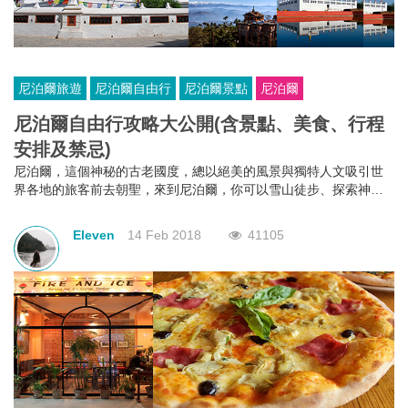
尼泊爾旅遊
尼泊爾自由行
尼泊爾景點
尼泊爾
尼泊爾自由行攻略大公開(含景點、美食、行程
安排及禁忌)​
尼泊爾，這個神秘的古老國度，總以絕美的風景與獨特人文吸引世
界各地的旅客前去朝聖，來到尼泊爾，你可以雪山徒步、探索神秘
古國、感受虔誠的宗教文化，初次造訪尼泊爾該怎麼玩呢？這篇攻
略告訴你！
Eleven
14 Feb 2018
41105