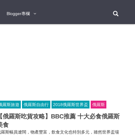
Blogger專欄
Blogger專欄
台北
台南
台中
台灣
泰
東京
大阪
京都
神戶
北海道
札幌
小樽
日本
登入/註冊
福岡
沖繩
登別
阿蘇
岡山
奈良
層雲峽
名古屋
鹿兒島
新宿
宮崎
金澤
富良野
四國
熊本
九州
首爾
釜山
濟州
韓國
曼谷
芭堤雅
華欣
清邁
清萊
大城府
泰國
素可泰
羅勇
其他
普吉
俄羅斯旅遊
俄羅斯自由行
2018俄羅斯世界盃
俄羅斯
新加坡
【俄羅斯吃貨攻略】BBC推薦 十大必食俄羅斯
新山
吉隆坡
馬六甲
狄臣港
檳城
馬來西亞
美食
峴港
胡志明市
芽莊
越南
俄羅斯幅員遼闊，物產豐富，飲食文化也特別多元，雖然世界盃場