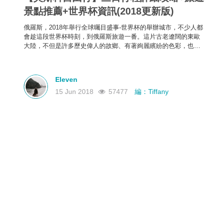
景點推薦+世界杯資訊(2018更新版)
俄羅斯，2018年舉行全球曯目盛事-世界杯的舉辦城市，不少人都
會趁這段世界杯時刻，到俄羅斯旅遊一番。這片古老遼闊的東歐
大陸，不但是許多歷史偉人的故鄉、有著絢麗繽紛的色彩，也有
絕美的自然風光。
Eleven
15 Jun 2018
57477
編：Tiffany