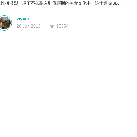
上比拼激烈，場下不如融入到俄羅斯的美食文化中，這十道被BBC
深圳
香港
中國
推薦為不得不知俄羅斯名菜，為大家一一介紹。
vivien
26 Jun 2018
15354