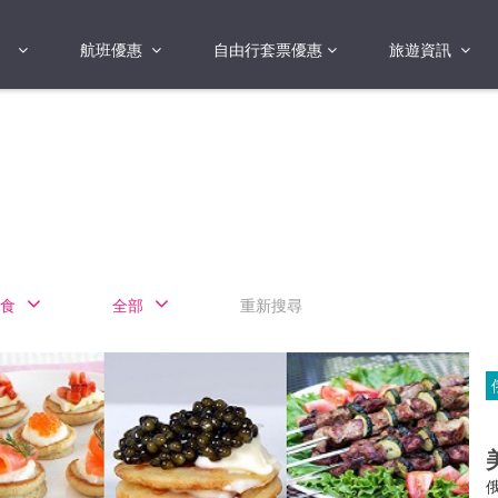
航班優惠
自由行套票優惠
旅遊資訊
2018年
2019年
亞洲
港澳地區 日本 
國
2017年
歐洲
2019年
美洲
FI蛋
澳洲
食
全部
重新搜尋
險
非洲
其他