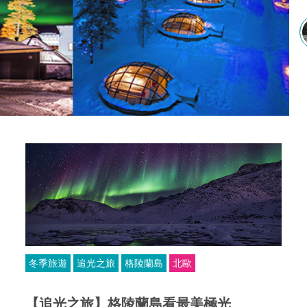
冬季旅遊
追光之旅
格陵蘭島
北歐
【追光之旅】格陵蘭島看最美極光