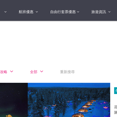
航班優惠
自由行套票優惠
旅遊資訊
2018年
2019年
亞洲
港澳地區 日本 
國
2017年
歐洲
2019年
美洲
FI蛋
澳洲
攻略
全部
重新搜尋
險
非洲
其他