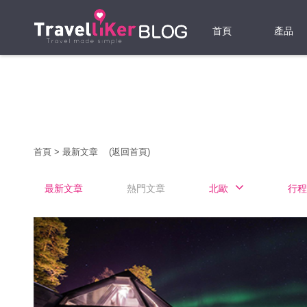
首頁
產品
機票
酒店
當地游
首頁
>
最新文章
(返回首頁)
租借WI
最新文章
熱門文章
北歐
行程
旅遊保