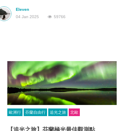
世的玻璃屋，躺在溫暖的床上，仰望浩瀚星空，等待絢爛極光的降
深圳
香港
臨。
中國
Eleven
04 Jan 2025
59766
歐洲行
芬蘭自由行
追光之旅
北歐
【追光之旅】芬蘭極光最佳觀測點