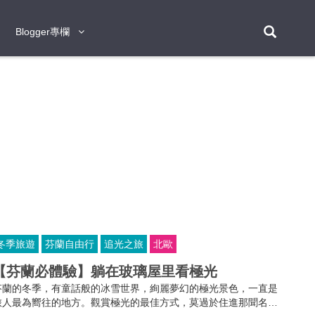
Blogger專欄
Blogger專欄
台北
台南
台中
台灣
泰
東京
大阪
京都
神戶
北海道
札幌
小樽
日本
登入/註冊
福岡
沖繩
登別
阿蘇
岡山
奈良
層雲峽
名古屋
鹿兒島
新宿
宮崎
金澤
富良野
四國
熊本
九州
首爾
釜山
濟州
韓國
曼谷
芭堤雅
華欣
清邁
清萊
大城府
泰國
素可泰
羅勇
其他
普吉
冬季旅遊
芬蘭自由行
追光之旅
北歐
新加坡
【芬蘭必體驗】躺在玻璃屋里看極光
新山
吉隆坡
馬六甲
狄臣港
檳城
馬來西亞
芬蘭的冬季，有童話般的冰雪世界，絢麗夢幻的極光景色，一直是
峴港
胡志明市
芽莊
越南
旅人最為嚮往的地方。觀賞極光的最佳方式，莫過於住進那聞名於