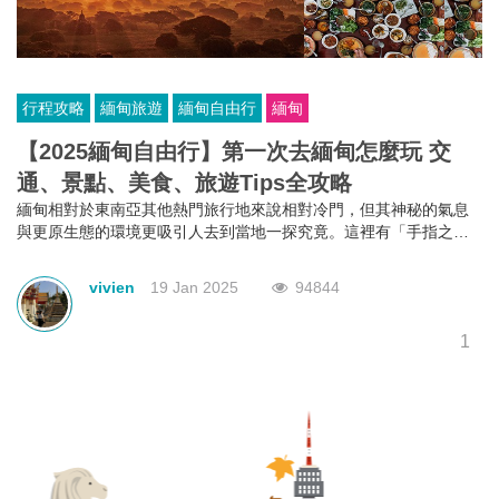
行程攻略
緬甸旅遊
緬甸自由行
緬甸
【2025緬甸自由行】第一次去緬甸怎麼玩 交
通、景點、美食、旅遊Tips全攻略
緬甸相對於東南亞其他熱門旅行地來說相對冷門，但其神秘的氣息
與更原生態的環境更吸引人去到當地一探究竟。這裡有「手指之處
必有浮屠」的蒲甘，有「水上人家」茵萊湖，在古王都曼德勒看最
美的烏本橋日落。這篇文章就教大家第一次緬甸自由行該怎麼玩，
vivien
19 Jan 2025
94844
交通、景點、美食等一應俱全。
1