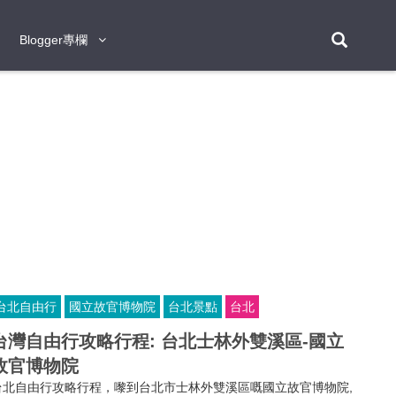
Blogger專欄
Blogger專欄
台北
台南
台中
台灣
泰
東京
大阪
京都
神戶
北海道
札幌
小樽
日本
登入/註冊
福岡
沖繩
登別
阿蘇
岡山
奈良
層雲峽
名古屋
鹿兒島
新宿
宮崎
金澤
富良野
四國
熊本
九州
首爾
釜山
濟州
韓國
曼谷
芭堤雅
華欣
清邁
清萊
大城府
泰國
素可泰
羅勇
其他
普吉
台北自由行
國立故官博物院
台北景點
台北
新加坡
台灣自由行攻略行程: 台北士林外雙溪區-國立
新山
吉隆坡
馬六甲
狄臣港
檳城
馬來西亞
故官博物院
峴港
胡志明市
芽莊
越南
台北自由行攻略行程，嚟到台北市士林外雙溪區嘅國立故官博物院,