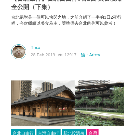
全公開（下集）
台北絕對是一個可以快閃之地，之前介紹了一半的3日2夜行
程，今次繼續以美食為主，讓準備去台北的你可以參考！
Tina
28 Feb 2019
12917
編：Arista
台北自由行
台灣自由行
新北投溫泉
台灣