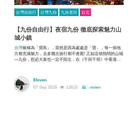
台灣自由行
台灣九份
九份老街
台北
【九份自由行】夜宿九份 徹底探索魅力山
城小鎮
台灣
被稱為「寶島」，當然是因為處處是「寶」，每一個地
方都充滿魅力，去多幾次旅行都不會厭! 正如這個熱鬧的山城
—九份，想必大家也一定不陌生，在《千與千尋》中看過
它，在《悲情城市》中看過它，去到台灣旅行當然要真正探
索一下! 不只當個普通旅客行老街，去找間有韻味的民宿在九
份山城住一晚，絕對是更難忘的體驗!
Eleven
07 Sep 2018
12615
編：vivien