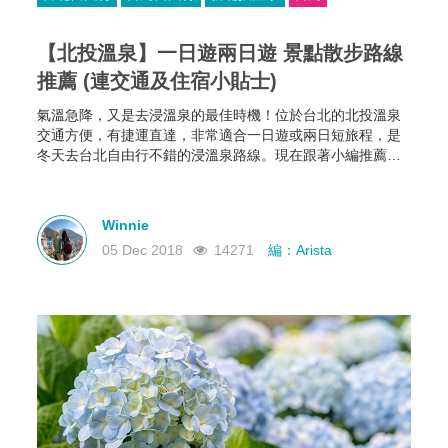
【北投溫泉】一日遊兩日遊 景點散步路線
推薦 (連交通及住宿小貼士)
氣溫急降，又是去浸溫泉的最佳時機！位於台北的北投溫泉
交通方便，有捷運直達，非常適合一日遊或兩日短旅程，是
冬天去台北自由行不錯的浸溫泉路線。現在跟著小編推薦的
散步路線，認識一下這個在台北的溫泉鄉---北投！
Winnie
05 Dec 2018
14271
編：Arista