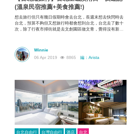
(溫泉民宿推薦+美食推薦!)
想去旅行但只有幾日假期時會去台北，長週末想去快閃時去
台北，預算不夠但又想旅行時都會想到台北，台北去了數十
次，除了行夜市掃街就是去文創園區做文青，覺得沒有新意
的話小編有新去處介紹– 離台北市中心只有一小時車程的溫
泉鄉礁溪！不只有溫泉可以浸，礁溪的美食亦不比台北遜色!
Winnie
06 Apr 2019
8865
編：Arista
台北自由行
台灣自由行
酒店
台北