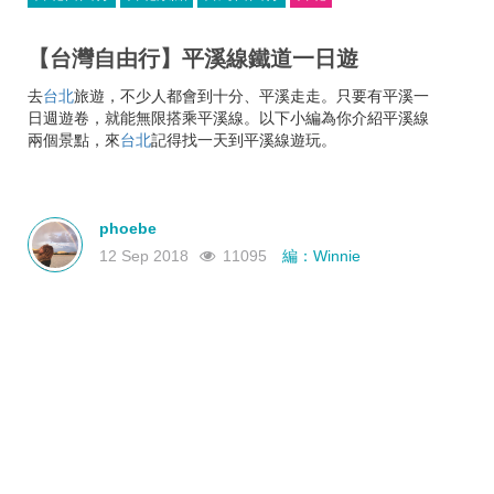
【台灣自由行】平溪線鐵道一日遊
去
台北
旅遊，不少人都會到十分、平溪走走。只要有平溪一
日週遊卷，就能無限搭乘平溪線。以下小編為你介紹平溪線
兩個景點，來
台北
記得找一天到平溪線遊玩。
phoebe
12 Sep 2018
11095
編：Winnie