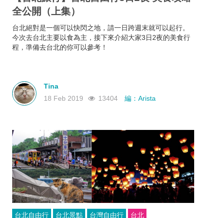
全公開（上集）
台北絕對是一個可以快閃之地，請一日跨週末就可以起行。
今次去台北主要以食為主，接下來介紹大家3日2夜的美食行
程，準備去台北的你可以參考！
Tina
18 Feb 2019
13404
編：Arista
台北自由行
台北景點
台灣自由行
台北