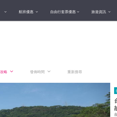
航班優惠
自由行套票優惠
旅遊資訊
2018年
2019年
亞洲
港澳地區 日本 
國
2017年
歐洲
2019年
美洲
FI蛋
澳洲
攻略
發佈時間
重新搜尋
險
非洲
其他