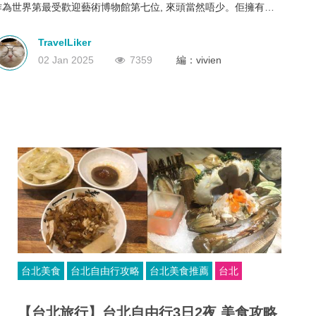
作為世界第最受歡迎藝術博物館第七位, 來頭當然唔少。佢擁有
深圳
香港
中國
69.6萬多件文物喺世界上最享負盛名嘅古代中國藝術品珍藏，而且
一年佢仲可以接待超過500萬名參觀者。
TravelLiker
02 Jan 2025
7359
編：vivien
台北美食
台北自由行攻略
台北美食推薦
台北
【台北旅行】台北自由行3日2夜 美食攻略