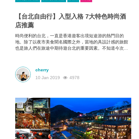
【台北自由行】入型入格 7大特色時尚酒
店推薦
時尚便利的台北，一直是香港遊客出境短途游的熱門目的
地。除了以夜市美食聞名國際之外，當地的具設計感的旅館
也是旅人們在旅途中期待遊台北的重要因素。不知道今次的
推介中，哪間又合你心意呢？
cherry
10 Jan 2019
4978