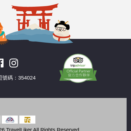
號碼：354024
6 TravelLiker All Rights Reserved.