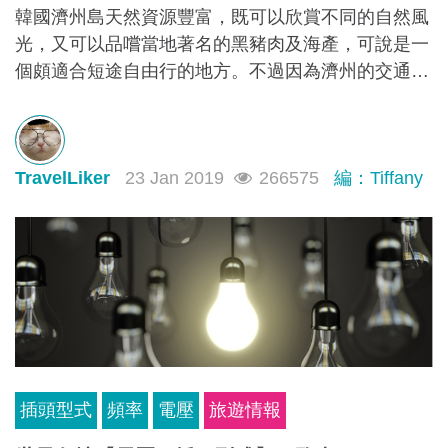
韓國濟州島天然資源豐富，既可以欣賞不同的自然風
光，又可以品嚐當地著名的黑豬肉及海產，可說是一
個頗適合短途自由行的地方。不過因為濟州的交通沒
有大城市那麼方便，亦沒有地鐵，令不少想去濟州自
由行的朋友卻步。其實只要配合自己所需，選擇最合
適的交通方法，自由行遊濟州並沒有想象中困難。以
TravelLiker
23 Jan 2019
266575
編：Tiffany
下介紹4種濟州自由行可以考慮的交通方法: 自駕遊、
包的士、跟當地團及坐巴士，出發前了解好濟州交
通，一切都難不到您！
插頭型式
頻率
電壓
旅遊情報