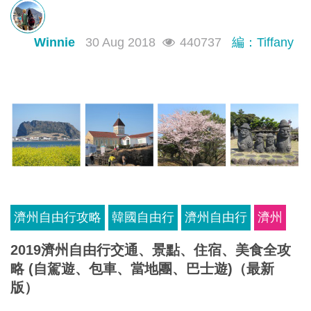
渡假好去處。小編剛從峴港回來，即為大家帶來最新
峴港自由行攻略，今次介紹5天4夜的懶人包有峴港行
Winnie
30 Aug 2018
440737
編：Tiffany
程、交通、景點及購物攻略，要去峴港旅行的朋友不
要錯過!
濟州自由行攻略
韓國自由行
濟州自由行
濟州
2019濟州自由行交通、景點、住宿、美食全攻
略 (自駕遊、包車、當地團、巴士遊)（最新
版）