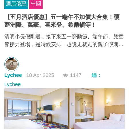
酒店優惠
中國
【五月酒店優惠】五一端午不加價大合集！覆
蓋洲際、萬豪、喜來登、希爾頓等！
清明小長假剛過，接下來五一勞動節、端午節、兒童
節接力登場，是時候安排一趟說走就走的親子假期
啦！搶在大家還沒反應過來前提早規劃，不僅能避開
人潮，還能搶到「不加價」的高CP值親子酒店組
合，給孩子一份期待，也給自己一個喘口氣的機會。
Lychee
18 Apr 2025
1147
編：
我們為你蒐集了中國江浙一帶熱門的親子酒店資訊，
雖然部分「不加價」方案尚未全面上架，但只要掌握
Lychee
好訂房時機，仍有機會撿到超值好康！