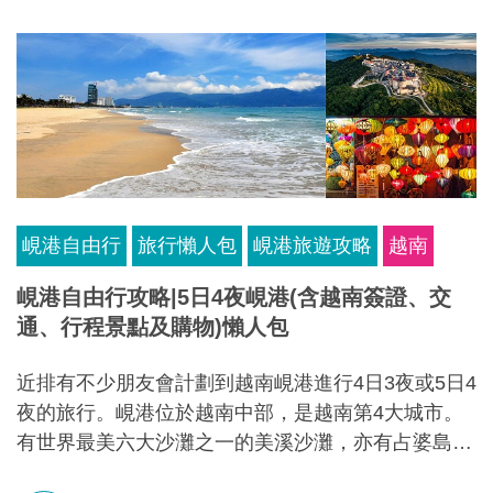
峴港自由行
旅行懶人包
峴港旅遊攻略
越南
峴港自由行攻略|5日4夜峴港(含越南簽證、交
通、行程景點及購物)懶人包
近排有不少朋友會計劃到越南峴港進行4日3夜或5日4
夜的旅行。峴港位於越南中部，是越南第4大城市。
有世界最美六大沙灘之一的美溪沙灘，亦有占婆島、
巴拿山、順化皇城、會安古鎮等景點，是一個不錯的