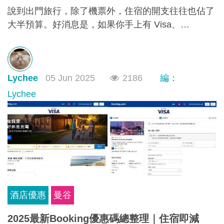
說到出門旅行，除了機票外，住宿的開支往往也佔了
大半預算。好消息是，如果你手上有 Visa、
Mastercard 或其他香港銀行信用卡，那麼在Expedia
訂酒店時就能用上限時折扣碼，最高可享 88折優
惠！下面就幫大家整理好了各大銀行最新Expedia信
Lychee
05 Jun 2025
2186
編：
用卡優惠和使用期限，近期需要出遊的朋友千萬不要
錯過！
Lychee
酒店優惠
曼谷
2025最新Booking優惠碼總整理｜住宿即減