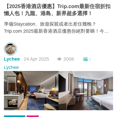
【2025香港酒店優惠】Trip.com最新住宿折扣
懶人包！九龍、港島、新界超多選擇！
準備Staycation、旅遊探親或者出差住幾晚？
Trip.com 2025最新香港酒店優惠你絕對要睇！今次
優惠橫跨九龍、港島、新界，無論你想住高級靚景酒
店、親子舒適客房，還是交通方便又抵住的商務型酒
店，通通有齊！文內幫你整理好了人氣酒店推介＋實
Lychee
24 Apr 2025
2008
編：
際優惠價格＋即睇即訂連結，快啲一齊睇睇邊間啱心
水
Lychee