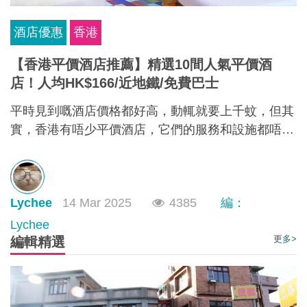
酒店優惠
香港
【香港平價酒店推薦】精選10間人氣平價酒
店！人均HK$166/近地鐵/免費巴士
平時見到嘅酒店價格都好高，動輒就要上千蚊，但其
實，香港有唔少平價酒店，它們的服務和設施都唔比
五星酒店差。有些位於九龍、荃灣等地嘅香港酒店，
人均每晚只需HK$166起，部分仲可以欣賞維港海
景，性價比極高！如果你有需要，不如一齊睇下有咩
Lychee
14 Mar 2025
4385
編：
香港平價酒店推薦啦~
Lychee
更多>
編輯精選