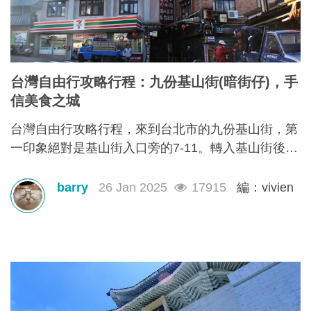
台灣自由行攻略行程：九份基山街(暗街仔)，手
信美食之城
台灣自由行攻略行程，來到台北市的九份基山街，第
一印象絕對是基山街入口旁的7-11。轉入基山街後，
你會發現自己的口由你進入街行後就已經不是屬於自
己，它本能地＂口不停蹄＂地吃著整條街上林立滿目
barry
26 Jan 2025
17915
編：vivien
的美食。有深坑烤臭豆腐、九份傳統魚丸、綜合魚丸
湯、紅糟素肉圓、花生卷、油蔥粿、芋仔粿等等。基
山街絕對是追求keep fit體態的人，特別是女士門的一
大挑戰。