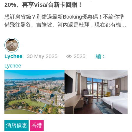
20%、再享Visa/台新卡回贈！
想訂房省錢？別錯過最新Booking優惠碼！不論你準
備飛往曼谷、吉隆坡、河內還是杜拜，現在都有機會
享受高達20%折扣，更有 Visa信用卡回贈10%、台新
信用卡最高12% Booking Wallet 點數等多重回饋。現
在就教你怎麼領、怎麼用，讓你下次訂房輕鬆又划
Lychee
30 May 2025
2525
編：
算！
Lychee
酒店優惠
香港