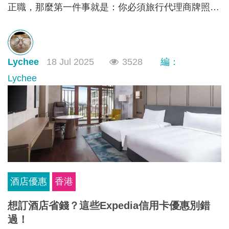
正職，那麼第一件事就是：你必須旅行代理商牌照申
請。根據《旅遊業條例》第634章規定，不論你是獨
資、合夥還是有限公司，只要你打算經營外遊團或接
待到港旅客的業務，都必須向旅遊業監管局申請並持
Lychee
18 Jul 2025
3528
編：
有有效的旅行代理商牌照。沒有這個牌照？那就不能
經營！
Lychee
酒店優惠
香港
想訂酒店省錢？這些Expedia信用卡優惠別錯
過！