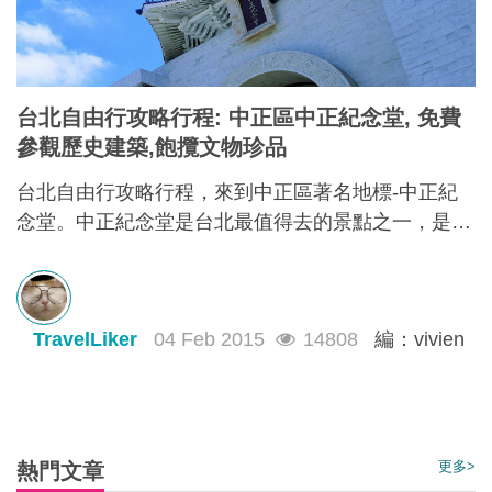
台北自由行攻略行程: 中正區中正紀念堂, 免費
參觀歷史建築,飽攬文物珍品
台北自由行攻略行程，來到中正區著名地標-中正紀
念堂。中正紀念堂是台北最值得去的景點之一，是為
了紀念蔣介石而建成的。門票免費，加上出色的建築
風格，定必令你眼界大開。中正紀念堂以中國庭園造
景為主要設計思路，藍白的色調代表了自由、平等。
TravelLiker
04 Feb 2015
14808
編：vivien
除了參觀其各式各樣的建築風格，它另一個著名的表
演是每小時的換班儀式，表演項目是參觀中正紀念的
重點之一，也是中正紀念堂背後精神的一部份，去到
一定要觀看完換班儀式才算是真真正正地參觀完。
更多>
熱門文章