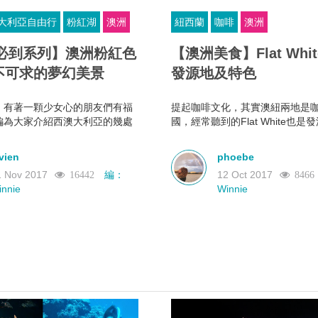
大利亞自由行
粉紅湖
澳洲
紐西蘭
咖啡
澳洲
必到系列】澳洲粉紅色
【澳洲美食】Flat Whi
不可求的夢幻美景
發源地及特色
，有著一顆少女心的朋友們有福
提起咖啡文化，其實澳紐兩地是
編為大家介紹西澳大利亞的幾處
國，經常聽到的Flat White也
大家大開眼界一次！他們有著非
在Flat White已經打入全球各
譽——叫「上帝遺落的小玫
以下就了解一下Flat White是怎
vien
phoebe
1 Nov 2017
編：
12 Oct 2017
16442
8466
innie
Winnie