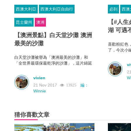
西澳大利亞
西澳大利亞自由行
必到
西澳
【#人生
昆士蘭州
澳洲
湖 可遇
【澳洲景點】白天堂沙灘 澳洲
最美的沙灘​
喜歡粉紅色
了，今次小
粉紅湖，讓
白天堂沙灘被譽為「澳洲最美的沙灘」和
常浪漫的美
「全世界最環保最乾淨的沙灘」，這片綿延
vi
瑰」。
約7公里的白色沙灘沙質潔白細軟，潔白的沙
2
灘與海岸的紅樹林、湛藍的海水交相輝映，
vivien
W
美得不像真實世界。
21 Nov 2017
編：
13925
Winnie
猜你喜歡文章