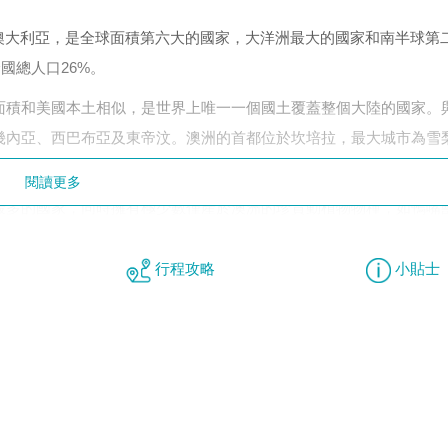
lia），通稱澳大利亞，是全球面積第六大的國家，大洋洲最大的國家和南半球
國總人口26%。
非洲
面積和美國本土相似，是世界上唯一一個國土覆蓋整個大陸的國家。
幾內亞、西巴布亞及東帝汶。澳洲的首都位於坎培拉，最大城市為雪
其他
熱帶雨林、別稱為「紅色中心」的沙漠、吸引很多旅客的海濱及馳名
閱讀更多
最多的國家，同時擁有極少數僅產於澳洲的珍貴動植物物種，如鴨嘴
行程攻略
小貼士
海洋性氣候；西部由於有沙漠和草原的關係，屬溫帶的草原性氣候；