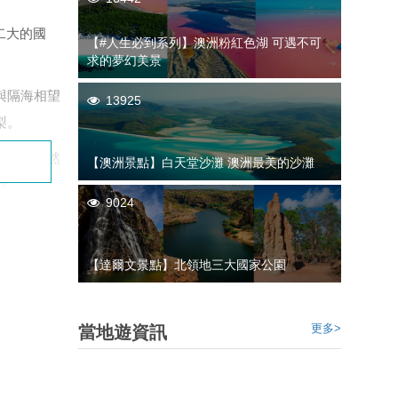
深圳
香港
中國
第二大的國
【#人生必到系列】澳洲粉紅色湖 可遇不可
求的夢幻美景
與隔海相望
13925
梨。
遐邇的自然
【澳洲景點】白天堂沙灘 澳洲最美的沙灘​
獸。
9024
【達爾文景點】北領地三大國家公園
更多>
當地遊資訊
北部屬熱帶