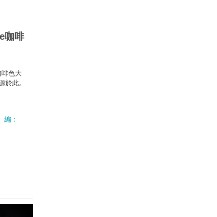
te咖啡
咖啡色大
是發源於此。現
地的咖啡市場，
樣的咖啡。
編：