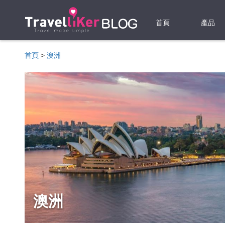
首頁
產品
機票
首頁
>
澳洲
酒店
當地游
租借WI
旅遊保
澳洲