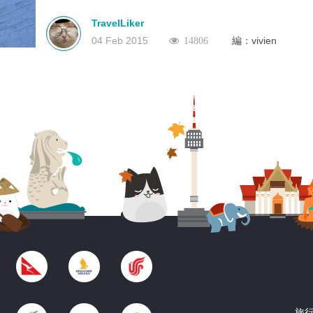
出色的建築風格，定必令你眼界大開。中正紀念堂以中國庭園
設計思路，藍白的色調代表了自由、平等。除了參觀其各式各
TravelLiker
格，它另一個著名的表演是每小時的換班儀式，表演項目是參
04 Feb 2015
編：vivien
14806
的重點之一，也是中正紀念堂背後精神的一部份，去到一定要
儀式才算是真真正正地參觀完。
旅行