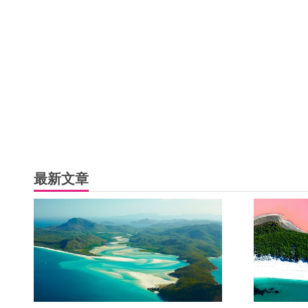
草原氣候，為全國多雨區。
消費稅：消售稅為 10%，購物滿澳幣 300 元即可於機場離
*備註：
特區護照持有人可辦網上簽證，BNO持有人則須於航空公司
最新文章
領事館：澳洲領事館
電話：2827 8881
地址：灣仔港灣道 25 號海港中心 23 樓