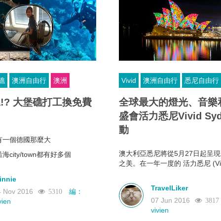
礁
澳洲自由行
澳洲
Vivid
澳洲自由行
悉尼自由行
!? 大堡礁打工換免費
全球最大的燈光、音樂
盛會活力悉尼Vivid Sy
動
有一個德國那麼大
澳大利亞悉尼將從5月27日起呈
city/town都有好多個
之美。在一年一度的 活力悉尼 (Viv
面的碼頭會開潛水船到越漂亮的
Sydney) 燈光音樂節上，90多
innie
置點亮整個城市，全球知名的悉
TravelLiker
4 Nov 2016
編：
5310
橋、悉尼歌劇院和整個城市幻化
北面比較近赤道所以珊瑚更鮮艷
07 Jun 2016
3817
vien
的藝術世界。活力悉尼於5月27
部分的旅客都集結在旅遊業發達
vivien
動，活動將持續23個夜晚，直至20
, 所以北部遠離污染重災區