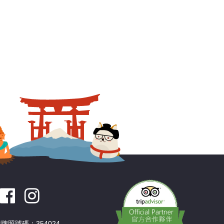
造景為主要
樣的建築風
觀中正紀念
觀看完換班
牌照號碼：354024