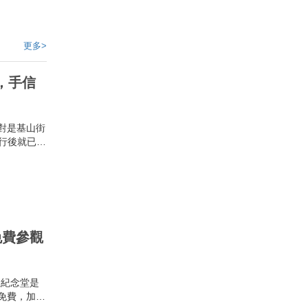
更多>
，手信
對是基山街
街行後就已經
目的美食。
花生卷、油
別是女士門
免費參觀
正紀念堂是
免費，加上