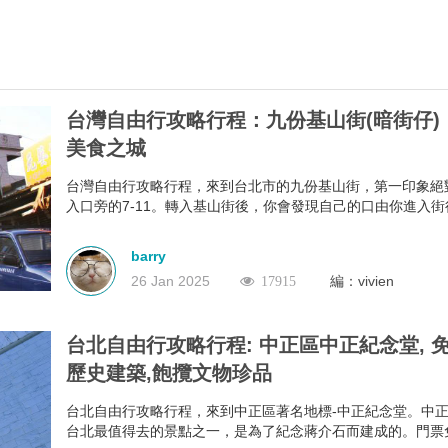
18日。
台灣自由行攻略行程：九份基山街(暗街仔)
美食之城
台灣自由行攻略行程，來到台北市的九份基山街，第一印象絕
入口旁的7-11。轉入基山街後，你會發現自己的口由你進入
不是屬於自己，它本能地＂口不停蹄＂地吃著整條街上林立滿
有深坑烤臭豆腐、九份傳統魚丸、綜合魚丸湯、紅糟素肉圓、
barry
蔥粿、芋仔粿等等。基山街絕對是追求keep fit體態的人，特
26 Jan 2025
編：vivien
17915
的一大挑戰。
台北自由行攻略行程: 中正區中正紀念堂, 
歷史建築,飽攬文物珍品
台北自由行攻略行程，來到中正區著名地標-中正紀念堂。中
台北最值得去的景點之一，是為了紀念蔣介石而建成的。門票