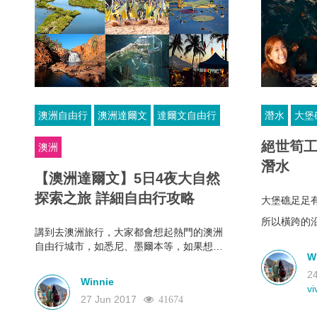
澳洲自由行
澳洲達爾文
達爾文自由行
潛水
大堡
絕世筍工
澳洲
潛水
【澳洲達爾文】5日4夜大自然
探索之旅 詳細自由行攻略
大堡礁足足
所以橫跨的沿海
講到去澳洲旅行，大家都會想起熱門的澳洲
有聽說越北
自由行城市，如悉尼、墨爾本等，如果想探
水域
W
索澳洲最原始的面貌，事實上還有一個更值
得到訪的地方 - 達爾文。對去達爾文旅遊不
2
大概是因為
Winnie
太熟識?不用擔心，這份5天4夜詳細攻略，
vi
27 Jun 2017
還有就是大
41674
帶你探索澳洲神秘北部 - 達爾文!
的cairns