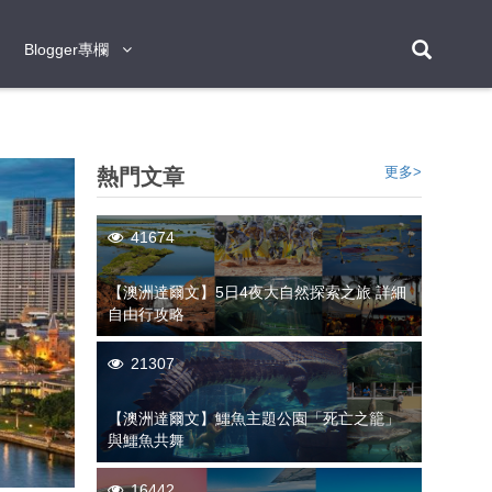
Blogger專欄
Blogger專欄
台北
台南
台中
台灣
泰
東京
大阪
京都
神戶
北海道
札幌
小樽
日本
登入/註冊
更多>
熱門文章
福岡
沖繩
登別
阿蘇
岡山
奈良
層雲峽
名古屋
鹿兒島
新宿
宮崎
金澤
富良野
四國
熊本
九州
41674
首爾
釜山
濟州
韓國
【澳洲達爾文】5日4夜大自然探索之旅 詳細
自由行攻略
曼谷
芭堤雅
華欣
清邁
清萊
大城府
泰國
素可泰
羅勇
其他
普吉
21307
新加坡
【澳洲達爾文】鱷魚主題公園「死亡之籠」
新山
吉隆坡
馬六甲
狄臣港
檳城
馬來西亞
與鱷魚共舞
峴港
胡志明市
芽莊
越南
16442