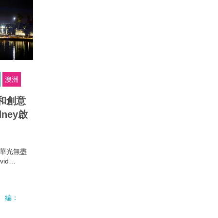
澳洲
和創意
dney啟
現華光無盡
id
件燈光藝術裝
尼海港大
成五彩繽紛
編：
日正式啟
16年6月