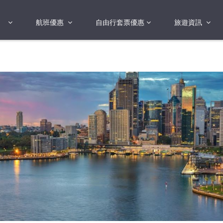
航班優惠
自由行套票優惠
旅遊資訊
2018年
2019年
亞洲
港澳地區 日本 
2017年
國
2019年
歐洲
FI蛋
險
美洲
澳洲