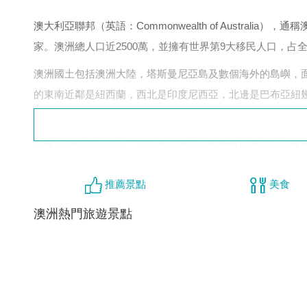
澳大利亞聯邦（英語：Commonwealth of Austra
家。澳洲總人口近2500萬，並擁有世界第9大移民人口，占全
澳洲國土包括澳洲大陸，塔斯曼尼亞島及數個海外的島嶼，
的東南近鄰是紐西蘭，西北是印度尼西亞，北邊是巴布亞紐
澳洲是世界最廣闊的國家之一，且有多樣的自然景觀，包括
遺產大堡礁及烏魯汝。澳洲和美國是並列擁有世界自然遺產
推薦景點
美食
簽證：特區護照要簽証、BNO要簽証
澳洲熱門旅遊景點
語言：英語。
電壓：240V，插頭為扁三腳，上腳垂直，下兩腳呈 V 形
宗教：基督教、天主教
貨幣：澳元
天氣：全國有多種不同的氣候：東部是多季氣候，屬溫帶的