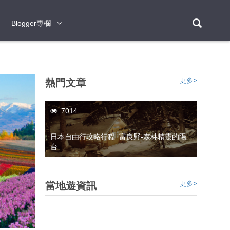
Blogger專欄
Blogger專欄
台北
台南
台中
台灣
泰
東京
大阪
京都
神戶
北海道
札幌
小樽
日本
登入/註冊
更多>
熱門文章
福岡
沖繩
登別
阿蘇
岡山
奈良
層雲峽
名古屋
鹿兒島
新宿
宮崎
金澤
富良野
四國
熊本
九州
7014
首爾
釜山
濟州
韓國
日本自由行攻略行程: 富良野-森林精靈的陽
台
曼谷
芭堤雅
華欣
清邁
清萊
大城府
泰國
素可泰
羅勇
其他
普吉
新加坡
更多>
當地遊資訊
新山
吉隆坡
馬六甲
狄臣港
檳城
馬來西亞
峴港
胡志明市
芽莊
越南