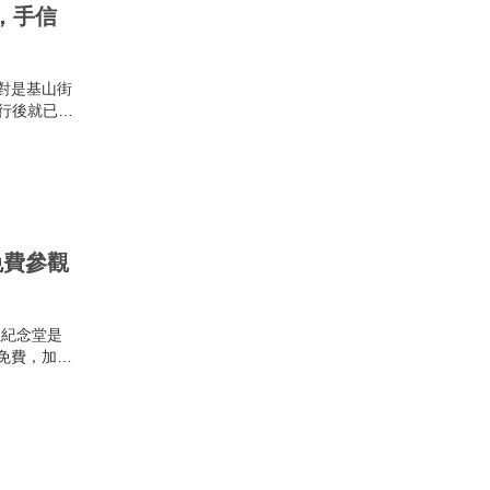
，手信
對是基山街
街行後就已經
目的美食。
花生卷、油
別是女士門
免費參觀
正紀念堂是
免費，加上
造景為主要
樣的建築風
觀中正紀念
觀看完換班