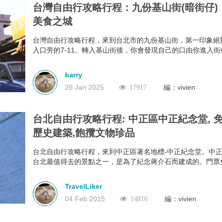
台灣自由行攻略行程：九份基山街(暗街仔)
美食之城
台灣自由行攻略行程，來到台北市的九份基山街，第一印象絕
入口旁的7-11。轉入基山街後，你會發現自己的口由你進入
不是屬於自己，它本能地＂口不停蹄＂地吃著整條街上林立滿
有深坑烤臭豆腐、九份傳統魚丸、綜合魚丸湯、紅糟素肉圓、
barry
蔥粿、芋仔粿等等。基山街絕對是追求keep fit體態的人，特
26 Jan 2025
編：vivien
17917
的一大挑戰。
台北自由行攻略行程: 中正區中正紀念堂, 
歷史建築,飽攬文物珍品
台北自由行攻略行程，來到中正區著名地標-中正紀念堂。中
台北最值得去的景點之一，是為了紀念蔣介石而建成的。門票
出色的建築風格，定必令你眼界大開。中正紀念堂以中國庭園
設計思路，藍白的色調代表了自由、平等。除了參觀其各式各
TravelLiker
格，它另一個著名的表演是每小時的換班儀式，表演項目是參
04 Feb 2015
編：vivien
14816
的重點之一，也是中正紀念堂背後精神的一部份，去到一定要
儀式才算是真真正正地參觀完。