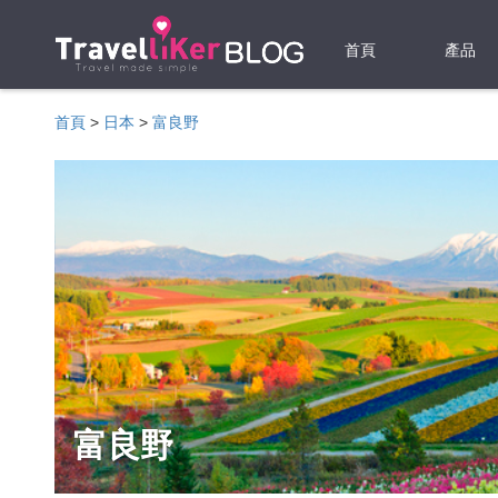
首頁
產品
機票
首頁
>
日本
>
富良野
酒店
當地游
租借WI
旅遊保
富良野