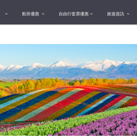
航班優惠
自由行套票優惠
旅遊資訊
2018年
2019年
亞洲
港澳地區 日本 
2017年
國
2019年
歐洲
FI蛋
險
美洲
澳洲