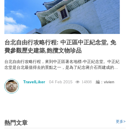
台北自由行攻略行程: 中正區中正紀念堂, 免
費參觀歷史建築,飽攬文物珍品
台北自由行攻略行程，來到中正區著名地標-中正紀念堂。中正紀
念堂是台北最值得去的景點之一，是為了紀念蔣介石而建成的。
門票免費，加上出色的建築風格，定必令你眼界大開。中正紀念
堂以中國庭園造景為主要設計思路，藍白的色調代表了自由、平
TravelLiker
04 Feb 2015
編：vivien
14808
等。除了參觀其各式各樣的建築風格，它另一個著名的表演是每
小時的換班儀式，表演項目是參觀中正紀念的重點之一，也是中
正紀念堂背後精神的一部份，去到一定要觀看完換班儀式才算是
真真正正地參觀完。
更多>
熱門文章