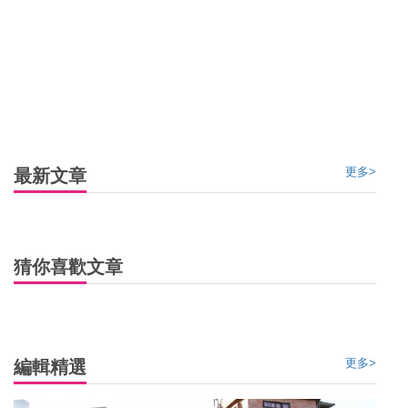
語言：以英語為主
電壓：240V，插頭為扁三腳，上腳垂直，下兩腳呈 V 形
氣候：布里斯班雖屬亞熱帶地區，但由於大陸型氣候的影
響，夏季天氣猶屬乾燥、涼爽；冬天溫和、乾燥。另外，每
年10月-次年2月是最佳最佳季節，溫度雖高卻是舒爽溫和
更多>
最新文章
的，加之這時候是最適合參加各類水上運動及潛水。
消費稅：消售稅為 10%，購物滿澳幣 300 元即可于機場離境
大堂進行退稅
猜你喜歡文章
更多>
編輯精選