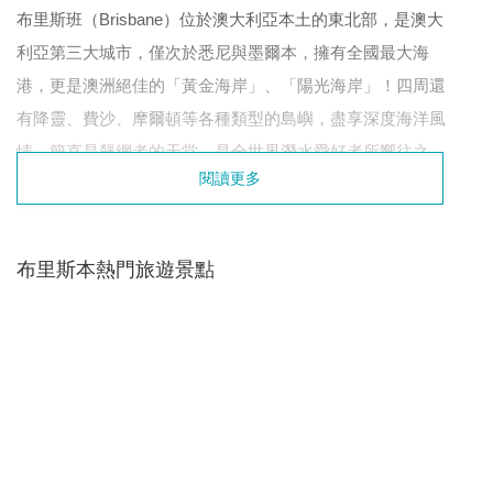
布里斯班（Brisbane）位於澳大利亞本土的東北部，是澳大
利亞第三大城市，僅次於悉尼與墨爾本，擁有全國最大海
港，更是澳洲絕佳的「黃金海岸」、「陽光海岸」！四周還
有降靈、費沙、摩爾頓等各種類型的島嶼，盡享深度海洋風
情，簡直是飆網者的天堂，是全世界潛水愛好者所嚮往之
閱讀更多
地！只要搭乘火車即可直達凱恩斯、黃金海岸、陽光海岸、
春溪國家公園等旅遊勝地。
布里斯本熱門旅遊景點
簽證：憑有效證件的影本並有足夠資金存款證明，即可辦理
簽證。此外，特區護照持有人可辦網上簽證，BNO 持有人則
須於航空公司或旅行社辦理電子簽證，費用為 20 澳元，需
時 2 工作天。
時差：屬於東十區，與中國時差一般來說是兩個小時，但是
布里斯班實行夏令時，與中國時差是三個小時。