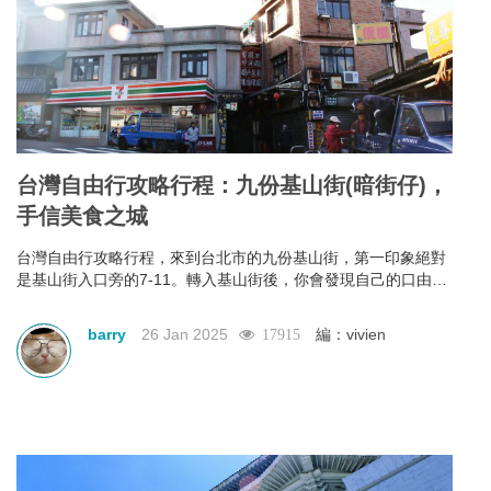
台灣自由行攻略行程：九份基山街(暗街仔)，
手信美食之城
台灣自由行攻略行程，來到台北市的九份基山街，第一印象絕對
是基山街入口旁的7-11。轉入基山街後，你會發現自己的口由你
進入街行後就已經不是屬於自己，它本能地＂口不停蹄＂地吃著
整條街上林立滿目的美食。有深坑烤臭豆腐、九份傳統魚丸、綜
barry
26 Jan 2025
編：vivien
17915
合魚丸湯、紅糟素肉圓、花生卷、油蔥粿、芋仔粿等等。基山街
絕對是追求keep fit體態的人，特別是女士門的一大挑戰。