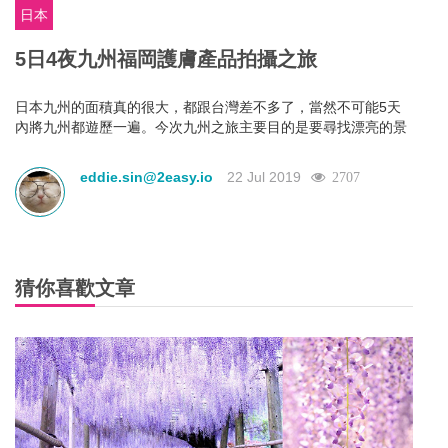
日本
5日4夜九州福岡護膚產品拍攝之旅
日本九州的面積真的很大，都跟台灣差不多了，當然不可能5天
內將九州都遊歷一遍。今次九州之旅主要目的是要尋找漂亮的景
致，為一個香港天然護膚品牌拍攝美美日本風產品照。 所以我們
先從北九州的「福岡」開始玩起，為大家尋找方便易去的美景
eddie.sin@2easy.io
22 Jul 2019
2707
哦。
猜你喜歡文章