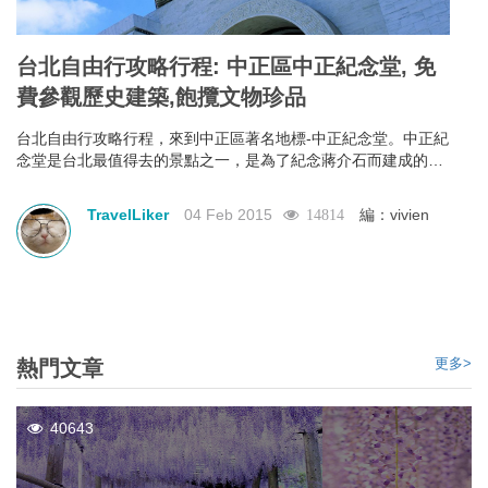
台北自由行攻略行程: 中正區中正紀念堂, 免
費參觀歷史建築,飽攬文物珍品
台北自由行攻略行程，來到中正區著名地標-中正紀念堂。中正紀
念堂是台北最值得去的景點之一，是為了紀念蔣介石而建成的。
門票免費，加上出色的建築風格，定必令你眼界大開。中正紀念
堂以中國庭園造景為主要設計思路，藍白的色調代表了自由、平
TravelLiker
04 Feb 2015
編：vivien
14814
等。除了參觀其各式各樣的建築風格，它另一個著名的表演是每
小時的換班儀式，表演項目是參觀中正紀念的重點之一，也是中
正紀念堂背後精神的一部份，去到一定要觀看完換班儀式才算是
真真正正地參觀完。
更多>
熱門文章
40643