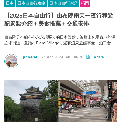
日本
日本自由行攻略
日本自由行遊記
福岡
【2025日本自由行】由布院兩天一夜行程遊
記景點介紹＋美食推薦＋交通安排
由布院是小編心心念念想要去的日本景點，被群山包圍古老的湯
之坪街道，童話村Floral Village，還有溫泉旅館享受一泊二食！
所以今次九州之旅就特地安排了由布院兩日一夜短旅行，好好感
受由布院獨有的魅力！
phoebe
24 Apr 2024
編：Arista
10619