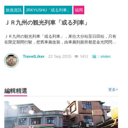
旅遊資訊
JRKYUSHU「或る列車」
福岡
ＪＲ九州の観光列車「或る列車」
ＪＲ九州の観光列車「或る列車」，來往大分站至日田站，只有
在限定期間行駛，把舊車廂改裝，由車廂到廁所都是金光閃閃，
以特製甜點做賣點。兩卡車廂座位有限，夠晒矜貴！雖然一程車
最平都要過千港元，但預約已經全部爆滿。但鐵道迷 唔使失望，
TravelLiker
22 Sep 2015
編：vivien
9451
列車會在11月1日起至3月底，秋天限定的「或る列車」改為行駛
佐世保至長崎。。撞正紅葉季，仲可以去埋佐世保的賞楓名所中
央公園及御橋觀音寺！
更多>
編輯精選