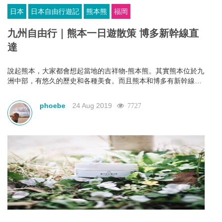
日本
日本自由行遊記
熊本熊
福岡
九州自由行｜熊本一日遊散策 博多新幹線直
達
說起熊本，大家都會想起當地的吉祥物-熊本熊。其實熊本位於九
洲中部，有悠久的歷史和各種美食。而且熊本和博多有新幹線連
接，交通十分方便。以下為大家介紹熊本一日遊攻略，前往九洲
遊玩的可以作參考。
phoebe
24 Aug 2019
7727