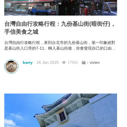
台灣自由行攻略行程：九份基山街(暗街仔)，
手信美食之城
台灣自由行攻略行程，來到台北市的九份基山街，第一印象絕對
是基山街入口旁的7-11。轉入基山街後，你會發現自己的口由你
進入街行後就已經不是屬於自己，它本能地＂口不停蹄＂地吃著
整條街上林立滿目的美食。有深坑烤臭豆腐、九份傳統魚丸、綜
barry
26 Jan 2025
編：vivien
17916
合魚丸湯、紅糟素肉圓、花生卷、油蔥粿、芋仔粿等等。基山街
絕對是追求keep fit體態的人，特別是女士門的一大挑戰。