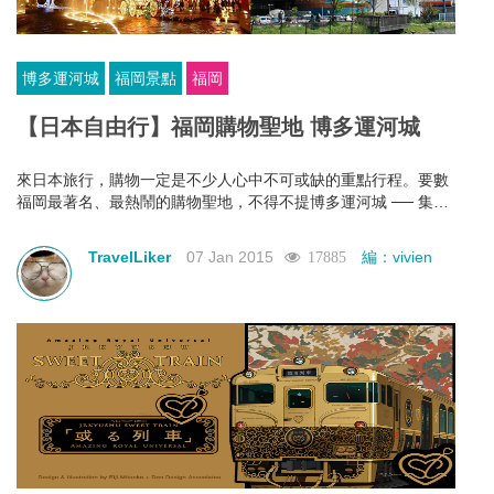
博多運河城
福岡景點
福岡
【日本自由行】福岡購物聖地 博多運河城
來日本旅行，購物一定是不少人心中不可或缺的重點行程。要數
福岡最著名、最熱鬧的購物聖地，不得不提博多運河城 ── 集商
店、餐廳、劇場等設施於一身的大型購物中心。即使在此閒逛一
整天，您都絕不會感到無聊。
TravelLiker
07 Jan 2015
編：vivien
17885