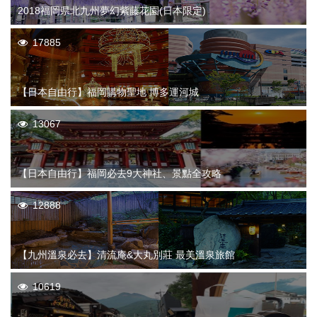
2018福岡県北九州夢幻紫藤花園(日本限定)
17885
【日本自由行】福岡購物聖地 博多運河城
13067
【日本自由行】福岡必去9大神社、景點全攻略
12888
【九州溫泉必去】清流庵&大丸別莊 最美溫泉旅館
10619