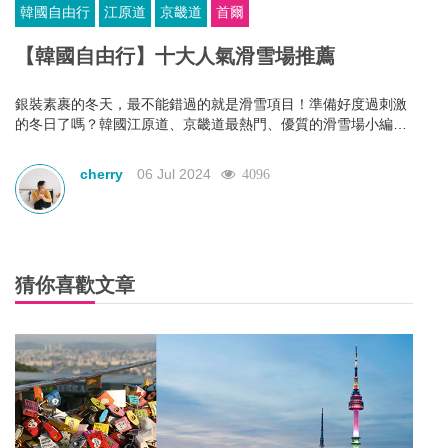
韓國自由行
江原道
京畿道
首爾
【韓國自由行】十大人氣滑雪場推薦
銀裝素裹的冬天，最不能錯過的就是滑雪項目！準備好度過刺激
的冬日了嗎？韓國江原道、京畿道最熱門、優質的滑雪場小編都
一一為你分析好，該如何選擇真的不用心煩，一起向滑雪場出發
吧！
cherry
06 Jul 2024
4096
猜你喜歡文章