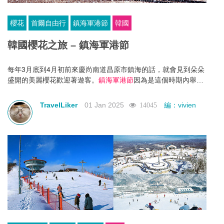
櫻花
首爾自由行
鎮海軍港節
韓國
韓國櫻花之旅 – 鎮海軍港節
每年3月底到4月初前來慶尚南道昌原市鎮海的話，就會見到朵朵
盛開的美麗櫻花歡迎著遊客。
因為是這個時期內舉辦
鎮海軍港節
的韓國最大櫻花慶典而聞名，軍港節起源於1952年4月13日，在
市中心北原圓環豎立起李舜臣(1592年起至1598年在與日本的戰
TravelLiker
01 Jan 2025
編：vivien
14045
爭中活躍的英雄)將軍銅像，並舉辦追慕祭(懷念亡者所舉辦的活
動)，目前已成為每年活動期間就有200萬以上的國內、外旅客共
襄盛舉的大規模慶典。