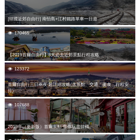
[韓國近郊自由行] 南怡島+江村鐵路單車一日遊
170465
【2019首爾自由行】8大必去近郊景點行程攻略
123372
首爾自由行三日兩夜 超詳細攻略(含景點、交通、美食、行程安
排)
107688
2019年（更新版）首爾景點 帶你玩盡韓國