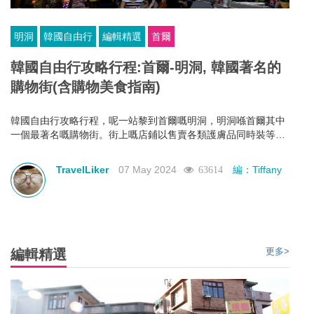
明洞
韓國自由行
編輯精選
首爾
韓國自由行攻略行程:首爾-明洞, 韓國著名的
購物街(含購物美食指南)
韓國自由行攻略行程，呢一站黎到首爾嘅明洞，明洞喺首爾其中
一個最著名嘅購物街。街上嘅店鋪以售賣各類護膚品同時裝等，
可以話喺女士去到首爾必去嘅地方。明洞人流量非常誇張，可以
高逹過百萬人流量一日。
TravelLiker
07 May 2024
編：Tiffany
63614
更多>
編輯精選