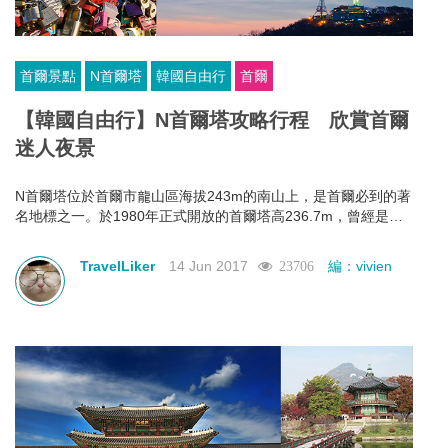
首爾景點
N首爾塔
韓國自由行
首爾
【韓國自由行】N首爾塔攻略行程 欣賞首爾
迷人夜景
N首爾塔位於首爾市龍山區海拔243m的南山上，是首爾必到的著
名地標之一。於1980年正式開放的首爾塔高236.7m，曾經是為
首都地區電視與廣播發送訊號的綜合電波塔，現已成為首爾最為
人熟知的代表性建築物。
TravelLiker
14 Jun 2017
編：vivien
23706