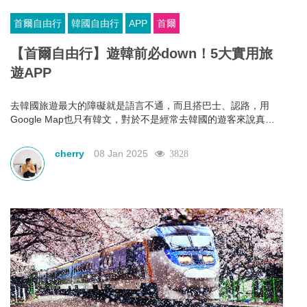
首爾自由行
韓國自由行
APP
首爾
【首爾自由行】遊韓前必down！5大實用旅
遊APP
去韓國旅遊最大的障礙就是語言不通，而且搭巴士、認路，用
Google Map也只有韓文，對於不是經常去韓國的遊客來說真的
不太方便！不過小編為大家整理了最強的5大韓國旅行App，有翻
譯、地圖、交通等等，以後去韓國自由行就不用怕了，去韓國前
cherry
08 Jan 2025
3828
記得要先下載。