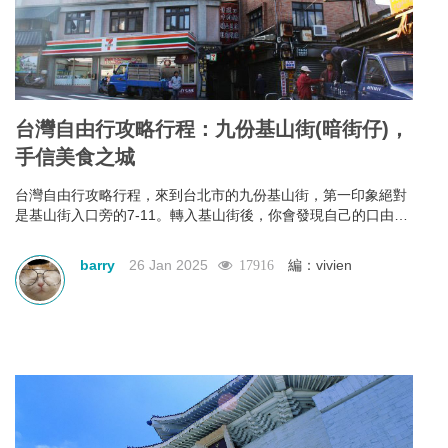
台灣自由行攻略行程：九份基山街(暗街仔)，
手信美食之城
台灣自由行攻略行程，來到台北市的九份基山街，第一印象絕對
是基山街入口旁的7-11。轉入基山街後，你會發現自己的口由你
進入街行後就已經不是屬於自己，它本能地＂口不停蹄＂地吃著
整條街上林立滿目的美食。有深坑烤臭豆腐、九份傳統魚丸、綜
barry
26 Jan 2025
編：vivien
17916
合魚丸湯、紅糟素肉圓、花生卷、油蔥粿、芋仔粿等等。基山街
絕對是追求keep fit體態的人，特別是女士門的一大挑戰。