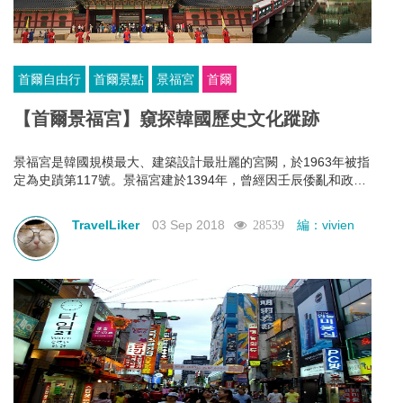
首爾自由行
首爾景點
景福宮
首爾
【首爾景福宮】窺探韓國歷史文化蹤跡
景福宮是韓國規模最大、建築設計最壯麗的宮闕，於1963年被指
定為史蹟第117號。景福宮建於1394年，曾經因壬辰倭亂和政權
移轉過程中遭受大規模損毀，在韓國政府對維護歷史文化的努力
下，景福宮現已修復至基本原貌，並開放予市民和遊客參觀。
TravelLiker
03 Sep 2018
編：vivien
28539