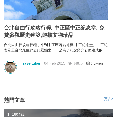
台北自由行攻略行程: 中正區中正紀念堂, 免
費參觀歷史建築,飽攬文物珍品
台北自由行攻略行程，來到中正區著名地標-中正紀念堂。中正紀
念堂是台北最值得去的景點之一，是為了紀念蔣介石而建成的。
門票免費，加上出色的建築風格，定必令你眼界大開。中正紀念
堂以中國庭園造景為主要設計思路，藍白的色調代表了自由、平
TravelLiker
04 Feb 2015
編：vivien
14815
等。除了參觀其各式各樣的建築風格，它另一個著名的表演是每
小時的換班儀式，表演項目是參觀中正紀念的重點之一，也是中
正紀念堂背後精神的一部份，去到一定要觀看完換班儀式才算是
真真正正地參觀完。
更多>
熱門文章
180492