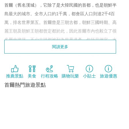
首爾（舊名漢城），它除了是大韓民國的首都，也是朝鮮半
島最大的城市。全市人口約1千萬，都會區人口則達2千4百
萬，排名世界第五。首爾曾是三朝古都，朝鮮三國時期、高
麗王朝及朝鮮王朝都曾定都於此，因此首爾市內也毅立了很
多歷史建築，不少古蹟都被列為世界遺產，包括昌德宮、水
閱讀更多
原華城、宗廟及朝鮮王陵。悠久的歷史文化不但令首爾成為
韓國的政治及文化中心，亦讓它成為一個結合了傳統文化與
現代高科技的多元化城市。近年嶄露頭角的首爾，從化妝
品、潮流服飾到美食，都帶動不少港人追隨，也成為新一代
推薦景點
美食
行程攻略
購物玩樂
小貼士
旅遊優惠
熱捧的旅遊熱點。
首爾熱門旅遊景點
簽證: 香港特別行政區和BNO護照持有人可免簽證入境90天
時差: GMT+9 (比香港快1小時)
語言: 韓文
貨幣: ₩(韓圜)