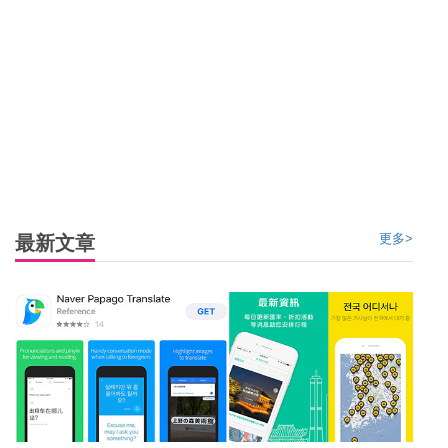
電壓: 220v(伏特)，插頭形狀為圓型兩孔
氣候: 屬溫帶氣候，位於北方的首爾會多受大陸性氣候影響，
寒暑溫差較大。四季分明，春、秋季節少雨，氣候溫和；夏
季炎熱而潮濕多雨。冬天非常寒冷，會下大雪。全年最低氣
溫約零下 6 度，而最高氣溫則約 30 度。
消費稅：韓國一般商品服務都包含了 10 % 的 VAT。在韓國
更多>
最新文章
所指定的會員店中購買最少 30,000 ₩以上的貨品即可收到退
稅傳票。有兩家公司都提供退稅服務，分別為 Global Refund
和 Korea Refund。走之前在仁川機場蓋印，就可以在Cash
Refund的櫃檯領取現金。