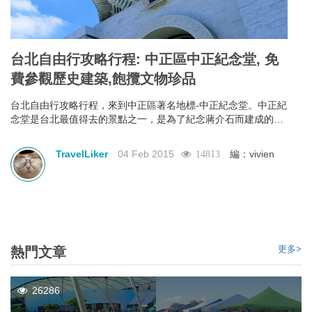
台北自由行攻略行程: 中正區中正紀念堂, 免
費參觀歷史建築,飽攬文物珍品
台北自由行攻略行程，來到中正區著名地標-中正紀念堂。中正紀
念堂是台北最值得去的景點之一，是為了紀念蔣介石而建成的。
門票免費，加上出色的建築風格，定必令你眼界大開。中正紀念
堂以中國庭園造景為主要設計思路，藍白的色調代表了自由、平
TravelLiker
04 Feb 2015
編：vivien
14813
等。除了參觀其各式各樣的建築風格，它另一個著名的表演是每
小時的換班儀式，表演項目是參觀中正紀念的重點之一，也是中
正紀念堂背後精神的一部份，去到一定要觀看完換班儀式才算是
真真正正地參觀完。
更多>
熱門文章
26286