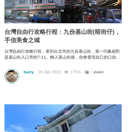
台灣自由行攻略行程：九份基山街(暗街仔)，
手信美食之城
台灣自由行攻略行程，來到台北市的九份基山街，第一印象絕對
是基山街入口旁的7-11。轉入基山街後，你會發現自己的口由你
進入街行後就已經不是屬於自己，它本能地＂口不停蹄＂地吃著
整條街上林立滿目的美食。有深坑烤臭豆腐、九份傳統魚丸、綜
barry
26 Jan 2025
編：vivien
17916
合魚丸湯、紅糟素肉圓、花生卷、油蔥粿、芋仔粿等等。基山街
絕對是追求keep fit體態的人，特別是女士門的一大挑戰。