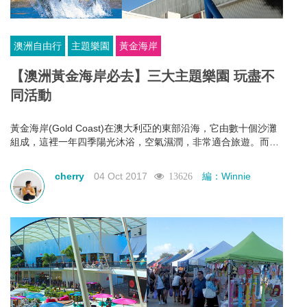
澳洲自由行
主題樂園
黃金海岸
【澳洲黃金海岸必去】三大主題樂園 玩盡不
同活動
黃金海岸(Gold Coast)在澳大利亞的東部沿海，它由數十個沙灘
組成，這裡一年四季陽光沐浴，空氣濕潤，非常適合旅遊。而黃
金海岸也有各式各樣豐富多彩的主題樂園，非常適合一家大小來
玩耍，以下會為大家介紹當地三大主題樂園！
cherry
04 Oct 2017
編：Winnie
13626