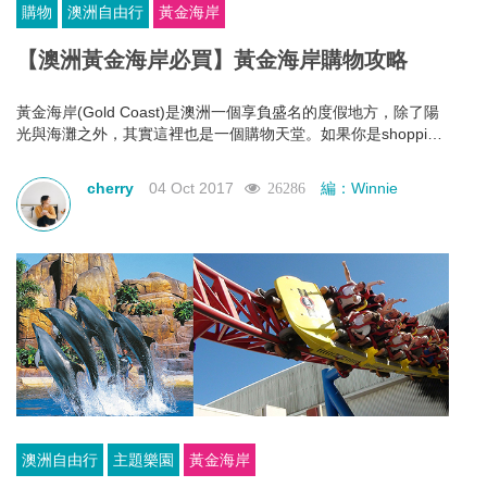
購物
澳洲自由行
黃金海岸
【澳洲黃金海岸必買】黃金海岸購物攻略
黃金海岸(Gold Coast)是澳洲一個享負盛名的度假地方，除了陽
光與海灘之外，其實這裡也是一個購物天堂。如果你是shopping
愛好者，那麼你就一定要來這幾個黃金海岸的購物市場瘋狂血拼
一下了！
cherry
04 Oct 2017
編：Winnie
26286
澳洲自由行
主題樂園
黃金海岸