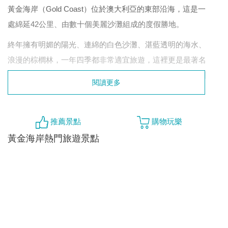
黃金海岸（Gold Coast）位於澳大利亞的東部沿海，這是一
處綿延42公里、由數十個美麗沙灘組成的度假勝地。
終年擁有明媚的陽光、連綿的白色沙灘、湛藍透明的海水、
浪漫的棕櫚林，一年四季都非常適宜旅遊，這裡更是最著名
的有飆網者天堂，還有布羅德海灘和梅音海灘，是你來澳洲
閱讀更多
首選的度假城市。
推薦景點
購物玩樂
簽證:憑有效證件的影本並有足夠資金存款證明，赴澳護照有
黃金海岸熱門旅遊景點
效期需在半年以上，即可辦理簽證。此外，特區護照持有人
可辦網上簽證，BNO 持有人則須於航空公司或旅行社辦理電
子簽證，費用為 20 澳元，需時 2 工作天。
語言：英語
電壓： 220V-240V左右，三叉型的插頭不需要轉換，二叉的
那種則需要備一個轉換。