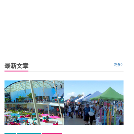
氣候：黃金海岸地處亞熱帶，一年平均氣溫在20攝氏度左
右，即使是冬季也有16攝氏度宜人的溫度，雨季集中在1-3
月。從氣候來看最佳旅遊時間是12月到次年的2月。
時差：東十區區時，比中國快2小時
消費稅：消售稅為 10%，購物滿澳幣 300 元即可于機場離境
更多>
最新文章
大堂進行退稅。購買的東西必須是商品，服務類的GST（
Goods and Services Tax，商品服務消費稅）是不退的。
交通：計程車在當地很難能打到，除非是在熱門旅遊景點和
酒店。如果有計程車需要可在網上或者電話進行預定，預定
網址：http://www.gccabs.com.au/ 預定電話：131008。搭乘
公交路線可使用go card，會有不同程度的優惠。