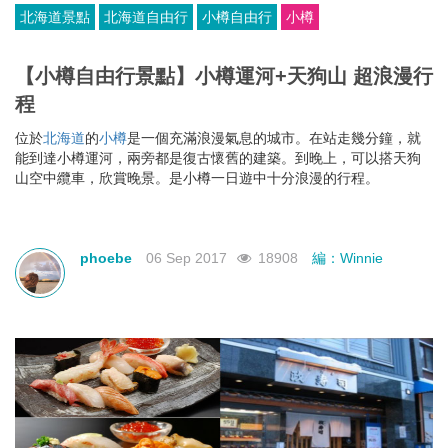
北海道景點
北海道自由行
小樽自由行
小樽
【小樽自由行景點】小樽運河+天狗山 超浪漫行
程
位於
北海道
的
小樽
是一個充滿浪漫氣息的城市。在站走幾分鐘，就
能到達小樽運河，兩旁都是復古懷舊的建築。到晚上，可以搭天狗
山空中纜車，欣賞晚景。是小樽一日遊中十分浪漫的行程。
phoebe
06 Sep 2017
18908
編：Winnie