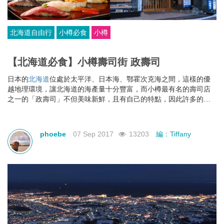
北海道自由行
小樽必食
小樽
【北海道必食】小樽壽司街 政壽司
日本的
北海道
位處於太平洋、日本海、鄂霍次克海之間，這樣的優
越地理環境，讓北海道的海產量十分豐富，而小樽最有名的壽司店
之一的「政壽司」不但美味新鮮，且有自己的特點，因此許多的遊
客對各種海產品讚不絕口。
phoebe
07 Sep 2017
13203
編：Tiffany