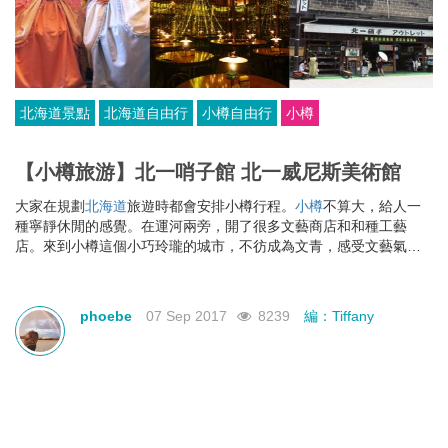
北海道景點
北海道自由行
小樽自由行
小樽
【小樽旅游】北一哨子館 北一威尼斯美術館
大家在規劃
北海道
旅遊時都會安排小樽行程。
小樽
不算大，給人一
種寧靜休閒的感覺。在運河兩旁，開了很多文藝商店和和種工藝
店。來到小樽這個小巧玲瓏的城市，不彷成為文青，感受文藝氣
息。
phoebe
07 Sep 2017
8239
編：Tiffany