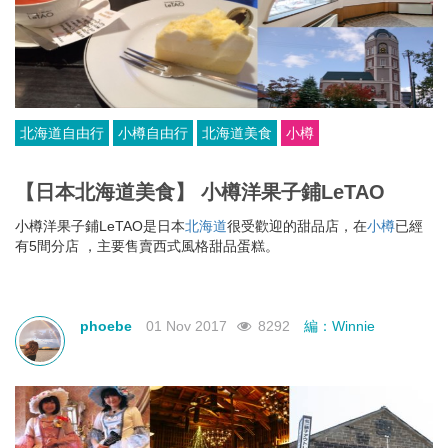
北海道自由行
小樽自由行
北海道美食
小樽
【日本北海道美食】 小樽洋果子鋪LeTAO
小樽洋果子鋪LeTAO是日本
北海道
很受歡迎的甜品店，在
小樽
已經
有5間分店 ，主要售賣西式風格甜品蛋糕。
phoebe
01 Nov 2017
8292
編：Winnie