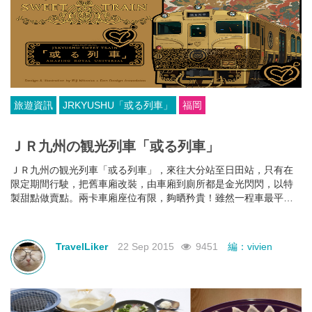
旅遊資訊
JRKYUSHU「或る列車」
福岡
ＪＲ九州の観光列車「或る列車」
ＪＲ九州の観光列車「或る列車」，來往大分站至日田站，只有在
限定期間行駛，把舊車廂改裝，由車廂到廁所都是金光閃閃，以特
製甜點做賣點。兩卡車廂座位有限，夠晒矜貴！雖然一程車最平都
要過千港元，但預約已經全部爆滿。但鐵道迷 唔使失望，列車會在
11月1日起至3月底，秋天限定的「或る列車」改為行駛佐世保至長
崎。。撞正紅葉季，仲可以去埋佐世保的賞楓名所中央公園及御橋
TravelLiker
22 Sep 2015
9451
編：vivien
觀音寺！