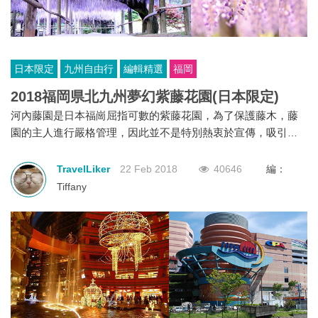
日本限定
九州自由行
編輯精選
福岡
2018福岡県北九州夢幻紫藤花園(日本限定)
河內藤園是日本福崗屈指可數的紫藤花園，為了保護藤木，藤
園的主人進行嚴格管理，因此並不是特別熱衷於宣傳，吸引旅
客。它有很高的聲譽，可以說是在全國最美麗的紫藤花園，快
來感受步行於花紫藤隧道和圓頂紫藤之下。
TravelLiker
22 Feb 2018
40646
編：
Tiffany