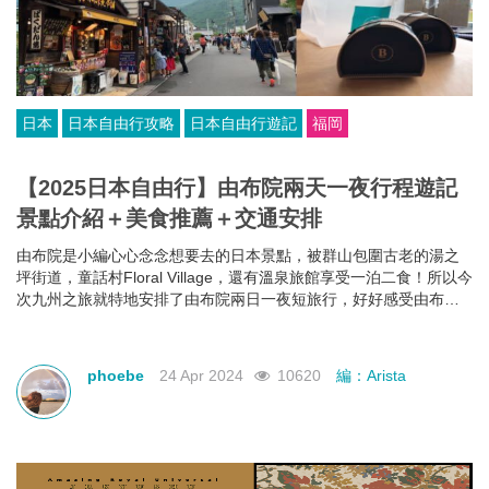
日本
日本自由行攻略
日本自由行遊記
福岡
【2025日本自由行】由布院兩天一夜行程遊記
景點介紹＋美食推薦＋交通安排
由布院是小編心心念念想要去的日本景點，被群山包圍古老的湯之
坪街道，童話村Floral Village，還有溫泉旅館享受一泊二食！所以今
次九州之旅就特地安排了由布院兩日一夜短旅行，好好感受由布院
獨有的魅力！
phoebe
24 Apr 2024
10620
編：Arista