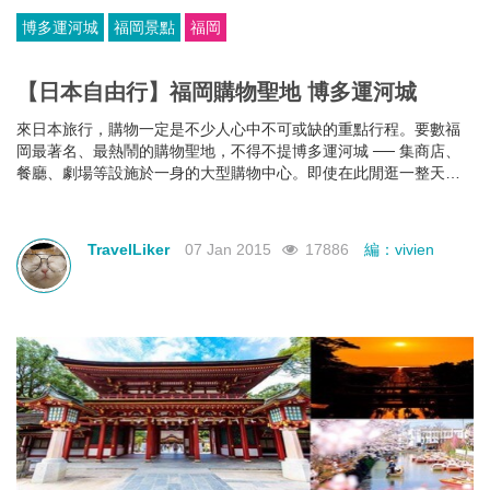
博多運河城
福岡景點
福岡
【日本自由行】福岡購物聖地 博多運河城
來日本旅行，購物一定是不少人心中不可或缺的重點行程。要數福
岡最著名、最熱鬧的購物聖地，不得不提博多運河城 ── 集商店、
餐廳、劇場等設施於一身的大型購物中心。即使在此閒逛一整天，
您都絕不會感到無聊。
TravelLiker
07 Jan 2015
17886
編：vivien