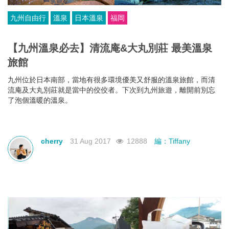
九州自由行
溫泉
日本溫泉
福岡
【九州溫泉必去】清流庵&大丸別莊 最美溫泉
旅館
九州位於日本南部，當地有很多環境優美又舒服的溫泉旅館，而清
流庵及大丸別莊就是當中的佼佼者。下次到九州旅遊，離開前別忘
了泡個溫暖的溫泉。
cherry
31 Aug 2017
12888
編：Tiffany