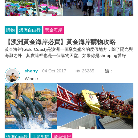
購物
澳洲自由行
黃金海岸
【澳洲黃金海岸必買】黃金海岸購物攻略
黃金海岸(Gold Coast)是澳洲一個享負盛名的度假地方，除了陽光與
海灘之外，其實這裡也是一個購物天堂。如果你是shopping愛好
者，那麼你就一定要來這幾個黃金海岸的購物市場瘋狂血拼一下
了！
cherry
04 Oct 2017
26285
編：
Winnie
澳洲自由行
主題樂園
黃金海岸