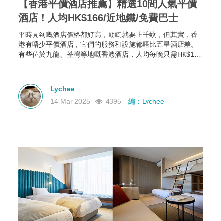
【香港平價酒店推薦】精選10間人氣平價
酒店！人均HK$166/近地鐵/免費巴士
平時見到嘅酒店價格都好高，動輒就要上千蚊，但其實，香
港有唔少平價酒店，它們的服務和設施都唔比五星酒店差。
有些位於九龍、荃灣等地嘅香港酒店，人均每晚只需HK$166
起，部分仲可以欣賞維港海景，性價比極高！如果你有需
要，不如一齊睇下有咩香港平價酒店推薦啦~
Lychee
14 Mar 2025
4395
編：Lychee