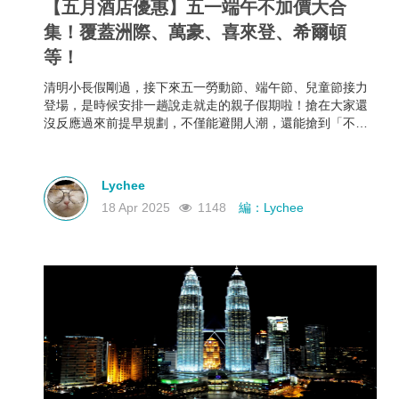
【五月酒店優惠】五一端午不加價大合
集！覆蓋洲際、萬豪、喜來登、希爾頓
等！
清明小長假剛過，接下來五一勞動節、端午節、兒童節接力
登場，是時候安排一趟說走就走的親子假期啦！搶在大家還
沒反應過來前提早規劃，不僅能避開人潮，還能搶到「不加
價」的高CP值親子酒店組合，給孩子一份期待，也給自己一
個喘口氣的機會。我們為你蒐集了中國江浙一帶熱門的親子
酒店資訊，雖然部分「不加價」方案尚未全面上架，但只要
Lychee
掌握好訂房時機，仍有機會撿到超值好康！
18 Apr 2025
1148
編：Lychee