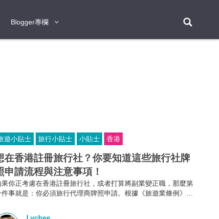
Blogger專欄
Blogger專欄
台北
台南
台中
台灣
泰
東京
大阪
京都
神戶
北海道
札幌
小樽
日本
登入/註冊
福岡
沖繩
登別
阿蘇
岡山
奈良
層雲峽
名古屋
鹿兒島
新宿
宮崎
金澤
富良野
四國
熊本
九州
首爾
釜山
濟州
韓國
旅遊小貼士
旅行小貼士
小貼士
香港
曼谷
芭堤雅
華欣
清邁
清萊
大城府
泰國
素可泰
羅勇
其他
普吉
想在香港註冊旅行社？你要知道這些旅行社牌
照申請流程與注意事項！
新加坡
如果你正考慮在香港註冊旅行社，或者打算將副業變正職，那麼第
新山
吉隆坡
馬六甲
狄臣港
檳城
馬來西亞
一件事就是：你必須旅行代理商牌照申請。根據《旅遊業條例》第
634章規定，不論你是獨資、合夥還是有限公司，只要你打算經營
峴港
胡志明市
芽莊
越南
外遊團或接待到港旅客的業務，都必須向旅遊業監管局申請並持有
Lychee