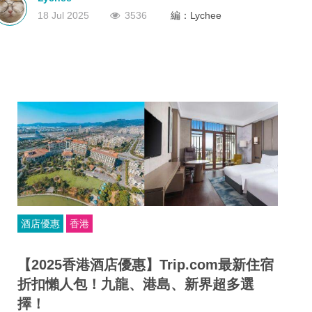
有效的旅行代理商牌照。沒有這個牌照？那就不能經營！
深圳
香港
中國
18 Jul 2025
3536
編：Lychee
酒店優惠
香港
【2025香港酒店優惠】Trip.com最新住宿
折扣懶人包！九龍、港島、新界超多選
擇！