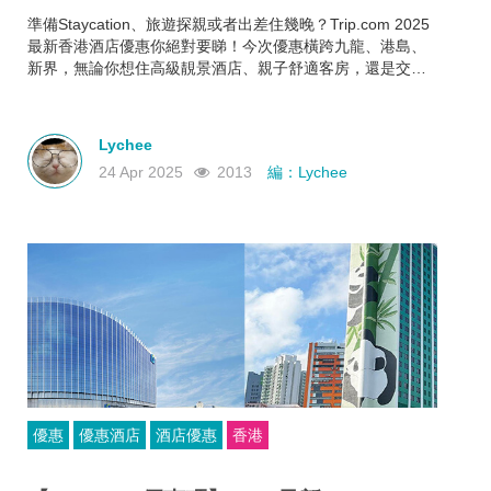
準備Staycation、旅遊探親或者出差住幾晚？Trip.com 2025
最新香港酒店優惠你絕對要睇！今次優惠橫跨九龍、港島、
新界，無論你想住高級靚景酒店、親子舒適客房，還是交通
方便又抵住的商務型酒店，通通有齊！文內幫你整理好了人
氣酒店推介＋實際優惠價格＋即睇即訂連結，快啲一齊睇睇
邊間啱心水
Lychee
24 Apr 2025
2013
編：Lychee
優惠
優惠酒店
酒店優惠
香港