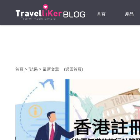
首頁
產品
機票
酒店
當地游
首頁
>
'
'結果
>
最新文章
(返回首頁)
租借WI
旅遊保