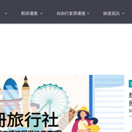
航班優惠
自由行套票優惠
旅遊資訊
2018年
2019年
亞洲
港澳地區 日本 
國
2017年
歐洲
2019年
美洲
FI蛋
澳洲
險
非洲
其他