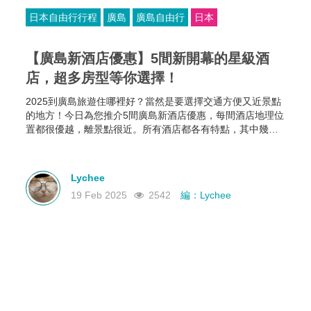
日本自由行行程
廣島
廣島自由行
日本
【廣島新酒店優惠】5間新開幕的星級酒
店，超多房型等你選擇！
2025到廣島旅遊住哪裡好？當然是要選擇交通方便又近景點
的地方！今日為您推介5間廣島新酒店優惠，每間酒店地理位
置都很優越，離景點很近。所有酒店都各有特點，其中幾間
新酒店有恆溫泳池和桑拿房，部分酒店的餐食選擇比較多，
有些廣島酒店還可以攜帶寵物入住，住哪家就看你個人的需
要啦~
Lychee
19 Feb 2025
2542
編：Lychee