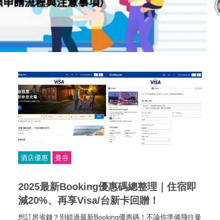
酒店優惠
曼谷
2025最新Booking優惠碼總整理｜住宿即
減20%、再享Visa/台新卡回贈！
想訂房省錢？別錯過最新Booking優惠碼！不論你準備飛往曼