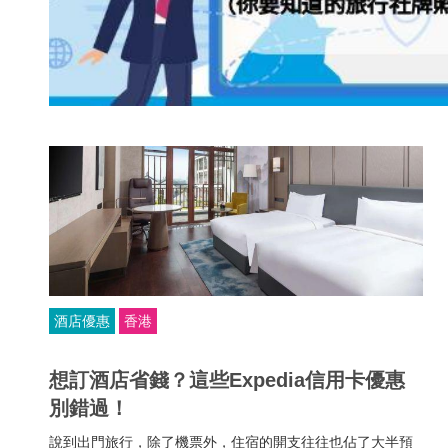
酒店優惠
香港
想訂酒店省錢？這些Expedia信用卡優惠
別錯過！
說到出門旅行，除了機票外，住宿的開支往往也佔了大半預