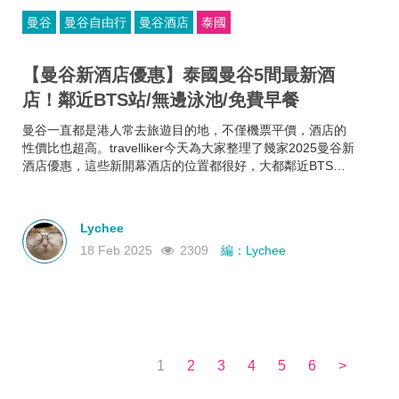
曼谷
曼谷自由行
曼谷酒店
泰國
【曼谷新酒店優惠】泰國曼谷5間最新酒
店！鄰近BTS站/無邊泳池/免費早餐
曼谷一直都是港人常去旅遊目的地，不僅機票平價，酒店的
性價比也超高。travelliker今天為大家整理了幾家2025曼谷新
酒店優惠，這些新開幕酒店的位置都很好，大都鄰近BTS站
和曼谷熱門景點，方便你去往各大曼谷景點，可以節省很多
時間~而且每家曼谷住宿都各有特色，無邊泳池、免費早餐、
酒吧樂隊、陽光露台、藝術墻畫......不如來看看有沒有合你心
Lychee
意的曼谷新酒店吧！
18 Feb 2025
2309
編：Lychee
1
2
3
4
5
6
>